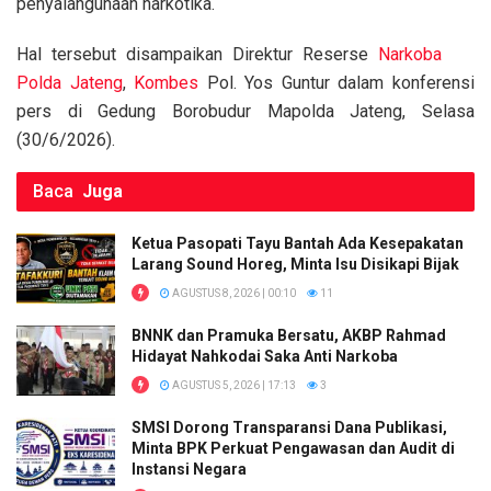
o
p
k
penyalahgunaan narkotika.
k
p
Hal tersebut disampaikan Direktur Reserse
Narkoba
Polda Jateng
,
Kombes
Pol. Yos Guntur dalam konferensi
pers di Gedung Borobudur Mapolda Jateng, Selasa
(30/6/2026).
Baca
Juga
Ketua Pasopati Tayu Bantah Ada Kesepakatan
Larang Sound Horeg, Minta Isu Disikapi Bijak
AGUSTUS 8, 2026 | 00:10
11
BNNK dan Pramuka Bersatu, AKBP Rahmad
Hidayat Nahkodai Saka Anti Narkoba
AGUSTUS 5, 2026 | 17:13
3
SMSI Dorong Transparansi Dana Publikasi,
Minta BPK Perkuat Pengawasan dan Audit di
Instansi Negara