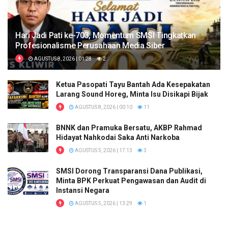
Hari Jadi Pati ke-703, Momentum SMSI Tingkatkan
Profesionalisme Perusahaan Media Siber
AGUSTUS 8, 2026 | 01:28
2
Ketua Pasopati Tayu Bantah Ada Kesepakatan
Larang Sound Horeg, Minta Isu Disikapi Bijak
AGUSTUS 8, 2026 | 00:10
11
BNNK dan Pramuka Bersatu, AKBP Rahmad
Hidayat Nahkodai Saka Anti Narkoba
AGUSTUS 5, 2026 | 17:13
3
SMSI Dorong Transparansi Dana Publikasi,
Minta BPK Perkuat Pengawasan dan Audit di
Instansi Negara
AGUSTUS 5, 2026 | 13:29
1