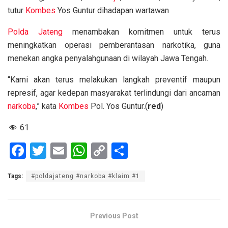
tutur
Kombes
Yos Guntur dihadapan wartawan
Polda Jateng
menambakan komitmen untuk terus
meningkatkan operasi pemberantasan narkotika, guna
menekan angka penyalahgunaan di wilayah Jawa Tengah.
“Kami akan terus melakukan langkah preventif maupun
represif, agar kedepan masyarakat terlindungi dari ancaman
narkoba
,” kata
Kombes
Pol. Yos Guntur.(
red
)
61
F
T
E
W
C
S
a
wi
m
h
o
h
Tags:
#poldajateng #narkoba #klaim #1
ce
tt
ail
at
py
ar
b
er
s
Li
e
o
A
n
Previous Post