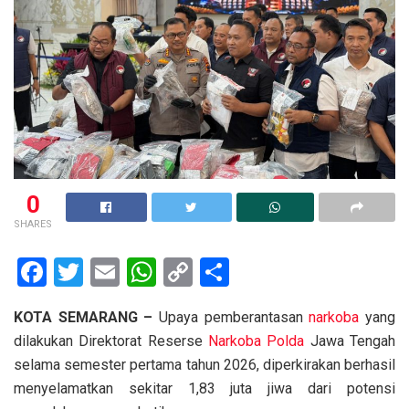
0
SHARES
F
T
E
W
C
S
a
wi
m
h
o
h
KOTA SEMARANG –
Upaya pemberantasan
narkoba
yang
ce
tt
ail
at
py
ar
dilakukan Direktorat Reserse
Narkoba
Polda
Jawa Tengah
b
er
s
Li
e
selama semester pertama tahun 2026, diperkirakan berhasil
o
A
n
menyelamatkan sekitar 1,83 juta jiwa dari potensi