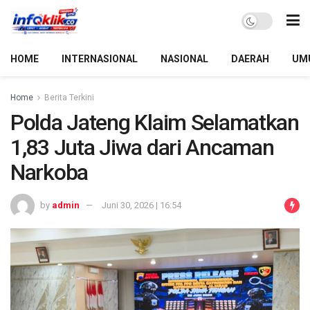
HOME
INTERNASIONAL
NASIONAL
DAERAH
UM
Home
Berita Terkini
Polda Jateng Klaim Selamatkan
1,83 Juta Jiwa dari Ancaman
Narkoba
by
admin
Juni 30, 2026 | 16:54