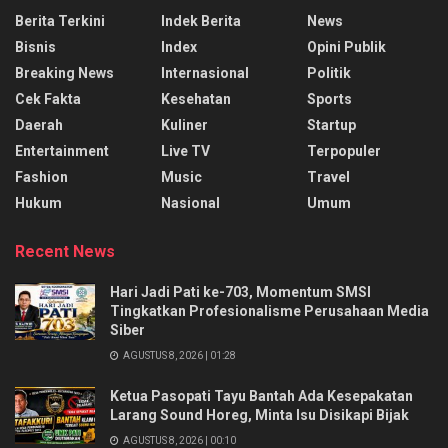
Berita Terkini
Indek Berita
News
Bisnis
Index
Opini Publik
Breaking News
Internasional
Politik
Cek Fakta
Kesehatan
Sports
Daerah
Kuliner
Startup
Entertainment
Live TV
Terpopuler
Fashion
Music
Travel
Hukum
Nasional
Umum
Recent News
Hari Jadi Pati ke-703, Momentum SMSI
Tingkatkan Profesionalisme Perusahaan Media
Siber
AGUSTUS 8, 2026 | 01:28
Ketua Pasopati Tayu Bantah Ada Kesepakatan
Larang Sound Horeg, Minta Isu Disikapi Bijak
AGUSTUS 8, 2026 | 00:10