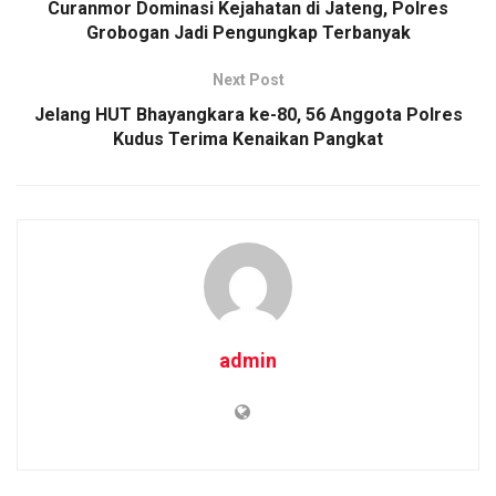
o
p
k
Curanmor Dominasi Kejahatan di Jateng, Polres
Grobogan Jadi Pengungkap Terbanyak
k
p
Next Post
Jelang HUT Bhayangkara ke-80, 56 Anggota Polres
Kudus Terima Kenaikan Pangkat
admin