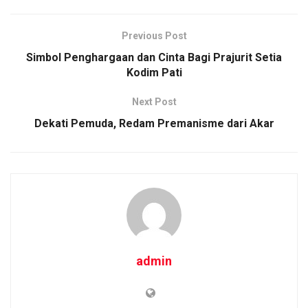
b
er
s
Li
e
o
A
n
Previous Post
o
p
k
Simbol Penghargaan dan Cinta Bagi Prajurit Setia
Kodim Pati
k
p
Next Post
Dekati Pemuda, Redam Premanisme dari Akar
admin