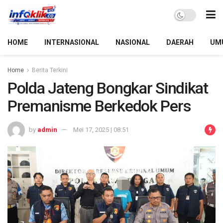
HOME
INTERNASIONAL
NASIONAL
DAERAH
UM
Home
Berita Terkini
Polda Jateng Bongkar Sindikat
Premanisme Berkedok Pers
by
admin
Mei 17, 2025 | 08:51