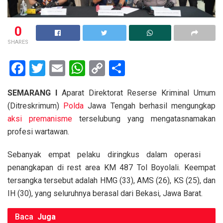
0
SHARES
F
T
E
W
C
S
a
wi
m
h
o
h
SEMARANG I
Aparat Direktorat Reserse Kriminal Umum
ce
tt
ail
at
py
ar
(Ditreskrimum)
Polda
Jawa Tengah berhasil mengungkap
b
er
s
Li
e
aksi
premanisme
terselubung yang mengatasnamakan
o
A
n
profesi wartawan.
o
p
k
Sebanyak empat pelaku diringkus dalam operasi
k
p
penangkapan di rest area KM 487 Tol Boyolali. Keempat
tersangka tersebut adalah HMG (33), AMS (26), KS (25), dan
IH (30), yang seluruhnya berasal dari Bekasi, Jawa Barat.
Baca
Juga