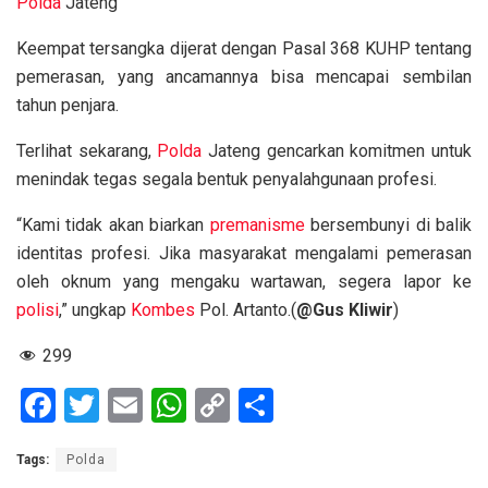
Polda
Jateng
Keempat tersangka dijerat dengan Pasal 368 KUHP tentang
pemerasan, yang ancamannya bisa mencapai sembilan
tahun penjara.
Terlihat sekarang,
Polda
Jateng gencarkan komitmen untuk
menindak tegas segala bentuk penyalahgunaan profesi.
“Kami tidak akan biarkan
premanisme
bersembunyi di balik
identitas profesi. Jika masyarakat mengalami pemerasan
oleh oknum yang mengaku wartawan, segera lapor ke
polisi
,” ungkap
Kombes
Pol. Artanto.(
@Gus Kliwir
)
299
F
T
E
W
C
S
a
wi
m
h
o
h
Tags:
Polda
ce
tt
ail
at
py
ar