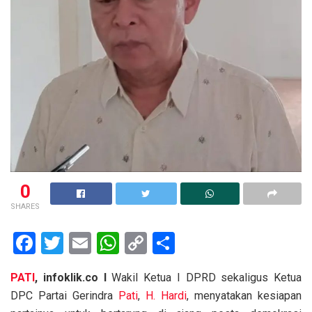
0
SHARES
F
T
E
W
C
S
a
wi
m
h
o
h
PATI
, infoklik.co I
Wakil Ketua I DPRD sekaligus Ketua
ce
tt
ail
at
py
ar
DPC Partai Gerindra
Pati
,
H. Hardi
, menyatakan kesiapan
b
er
s
Li
e