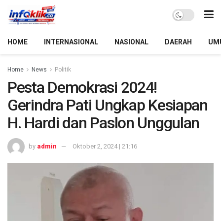
HOME
INTERNASIONAL
NASIONAL
DAERAH
UM
Home
News
Politik
Pesta Demokrasi 2024!
Gerindra Pati Ungkap Kesiapan
H. Hardi dan Paslon Unggulan
by
admin
Oktober 2, 2024 | 21:16