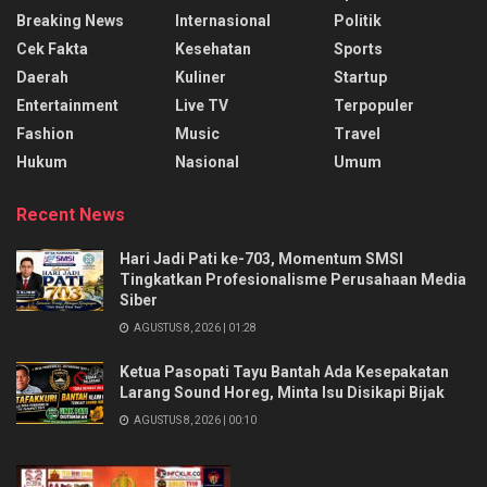
Breaking News
Internasional
Politik
Cek Fakta
Kesehatan
Sports
Daerah
Kuliner
Startup
Entertainment
Live TV
Terpopuler
Fashion
Music
Travel
Hukum
Nasional
Umum
Recent News
Hari Jadi Pati ke-703, Momentum SMSI
Tingkatkan Profesionalisme Perusahaan Media
Siber
AGUSTUS 8, 2026 | 01:28
Ketua Pasopati Tayu Bantah Ada Kesepakatan
Larang Sound Horeg, Minta Isu Disikapi Bijak
AGUSTUS 8, 2026 | 00:10