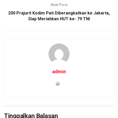
k
p
Next Post
200 Prajurit Kodim Pati Diberangkatkan ke Jakarta,
Siap Meriahkan HUT ke- 79 TNI
admin
Tinggalkan Balasan