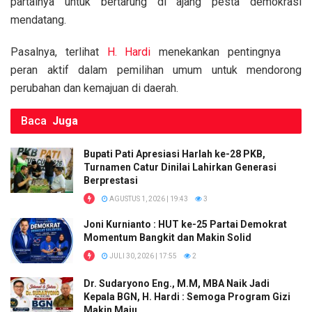
partainya untuk bertarung di ajang pesta demokrasi
o
A
n
mendatang.
o
p
k
Pasalnya, terlihat
H. Hardi
menekankan pentingnya
k
p
peran aktif dalam pemilihan umum untuk mendorong
perubahan dan kemajuan di daerah.
Baca
Juga
Bupati Pati Apresiasi Harlah ke-28 PKB,
Turnamen Catur Dinilai Lahirkan Generasi
Berprestasi
AGUSTUS 1, 2026 | 19:43
3
Joni Kurnianto : HUT ke-25 Partai Demokrat
Momentum Bangkit dan Makin Solid
JULI 30, 2026 | 17:55
2
Dr. Sudaryono Eng., M.M, MBA Naik Jadi
Kepala BGN, H. Hardi : Semoga Program Gizi
Makin Maju