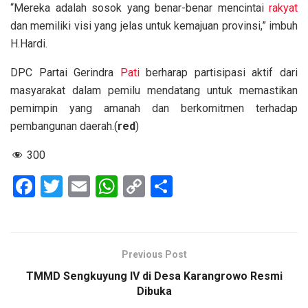
“Mereka adalah sosok yang benar-benar mencintai
rakyat
dan memiliki visi yang jelas untuk kemajuan provinsi,” imbuh
H.Hardi.
DPC Partai Gerindra
Pati
berharap partisipasi aktif dari
masyarakat dalam pemilu mendatang untuk memastikan
pemimpin yang amanah dan berkomitmen terhadap
pembangunan daerah.(
red
)
300
F
T
E
W
C
S
a
wi
m
h
o
h
ce
tt
ail
at
py
ar
b
er
s
Li
e
Previous Post
o
A
n
TMMD Sengkuyung IV di Desa Karangrowo Resmi
o
p
k
Dibuka