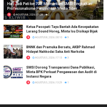
Hari Jadi Pati ke-703, Momentum SMSI Tingkatkan
Profesionalisme Perusahaan Media Siber
AGUSTUS 8, 2026 | 01:28
2
Ketua Pasopati Tayu Bantah Ada Kesepakatan
Larang Sound Horeg, Minta Isu Disikapi Bijak
AGUSTUS 8, 2026 | 00:10
9
BNNK dan Pramuka Bersatu, AKBP Rahmad
Hidayat Nahkodai Saka Anti Narkoba
AGUSTUS 5, 2026 | 17:13
3
SMSI Dorong Transparansi Dana Publikasi,
Minta BPK Perkuat Pengawasan dan Audit di
Instansi Negara
AGUSTUS 5, 2026 | 13:29
1