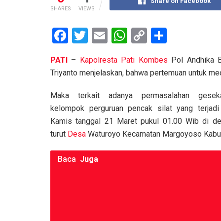
Share on Facebook
SHARES
VIEWS
F
T
E
W
C
S
a
wi
m
h
o
h
PATI
–
Kapolresta
Pati
Kombes
Pol Andhika B
ce
tt
ail
at
py
ar
Triyanto menjelaskan, bahwa pertemuan untuk me
b
er
s
Li
e
o
A
n
Maka terkait adanya permasalahan gesek
kelompok perguruan pencak silat yang terjadi
o
p
k
Kamis tanggal 21 Maret pukul 01.00 Wib di 
k
p
turut
Desa
Waturoyo Kecamatan Margoyoso Kab
Baca
Juga