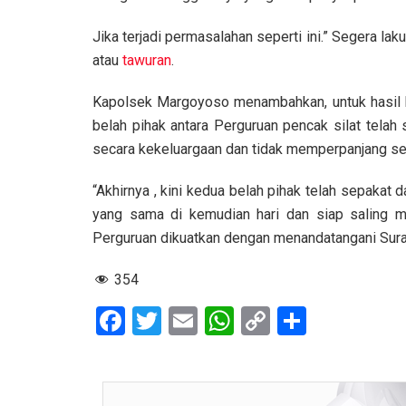
Jika terjadi permasalahan seperti ini.” Segera l
atau
tawuran
.
Kapolsek Margoyoso menambahkan, untuk hasil 
belah pihak antara Perguruan pencak silat telah
secara kekeluargaan dan tidak memperpanjang s
“Akhirnya , kini kedua belah pihak telah sepaka
yang sama di kemudian hari dan siap saling m
Perguruan dikuatkan dengan menandatangani Surat
354
F
T
E
W
C
S
a
wi
m
h
o
h
ce
tt
ail
at
py
ar