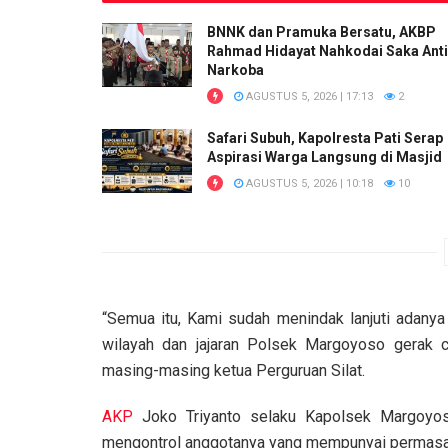
BNNK dan Pramuka Bersatu, AKBP
Rahmad Hidayat Nahkodai Saka Anti
Narkoba
AGUSTUS 5, 2026 | 17:13
2
Safari Subuh, Kapolresta Pati Serap
Aspirasi Warga Langsung di Masjid
AGUSTUS 5, 2026 | 10:18
10
“Semua itu, Kami sudah menindak lanjuti adanya 
wilayah dan jajaran Polsek Margoyoso gerak 
masing-masing ketua Perguruan Silat.
AKP
Joko Triyanto selaku Kapolsek Margoyos
mengontrol anggotanya yang mempunyai permasalah