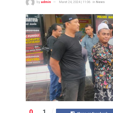
by
admin
Maret 24, 2024 | 11:06
in
News
0
1