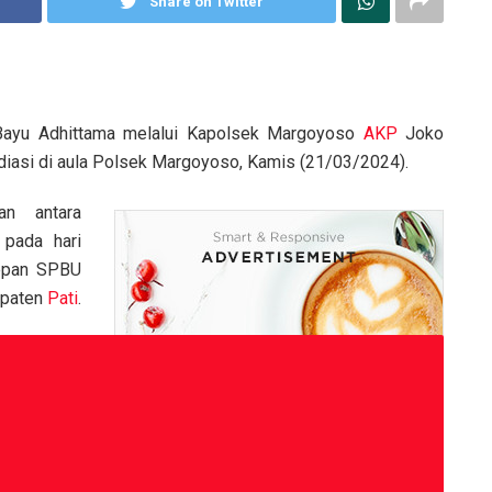
Share on Twitter
ayu Adhittama melalui Kapolsek Margoyoso
AKP
Joko
diasi di aula Polsek Margoyoso, Kamis (21/03/2024).
an antara
 pada hari
depan SPBU
upaten
Pati
.