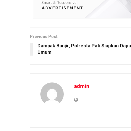
b
er
s
Li
e
o
A
n
o
p
k
k
p
Previous Post
Dampak Banjir, Polresta Pati Siapkan Dapu
Umum
admin