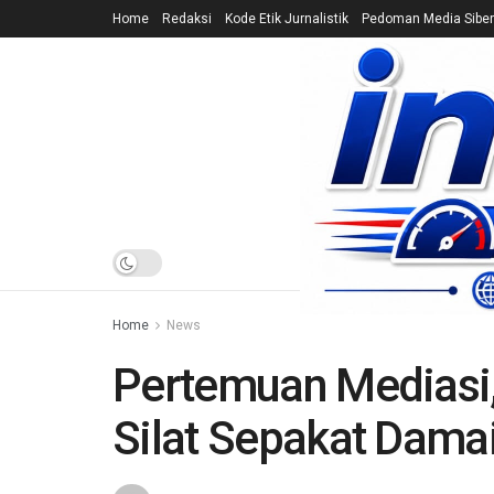
Home
Redaksi
Kode Etik Jurnalistik
Pedoman Media Siber
HOME
NEWS
Home
News
Pertemuan Mediasi
Silat Sepakat Dama