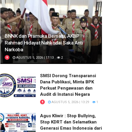
BNNK dan Pramuka Bersatu, AKBP
Rahmad Hidayat Nahkodai Saka Anti
Narkoba
AGUSTUS 5, 2026 | 17:13
2
SMSI Dorong Transparansi
Dana Publikasi, Minta BPK
Perkuat Pengawasan dan
Audit di Instansi Negara
AGUSTUS 5, 2026 | 13:29
1
Agus Kliwir : Stop Bullying,
Stop KDRT dan Selamatkan
Generasi Emas Indonesia dari