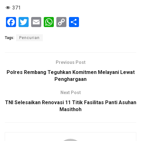
371
F
T
E
W
C
S
a
wi
m
h
o
h
Tags:
Pencurian
ce
tt
ail
at
py
ar
b
er
s
Li
e
o
A
n
Previous Post
o
p
k
Polres Rembang Teguhkan Komitmen Melayani Lewat
Penghargaan
k
p
Next Post
TNI Selesaikan Renovasi 11 Titik Fasilitas Panti Asuhan
Masithoh