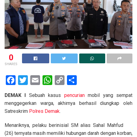
0
SHARES
F
T
E
W
C
S
a
wi
m
h
o
h
DEMAK I
Sebuah kasus
pencurian
mobil yang sempat
ce
tt
ail
at
py
ar
menggegerkan warga, akhirnya berhasil diungkap oleh
b
er
s
Li
e
Satreskrim
Polres Demak
.
o
A
n
Menariknya, pelaku berinisial SM alias Sahal Mahfud
o
p
k
(26) ternyata masih memiliki hubungan darah dengan korban,