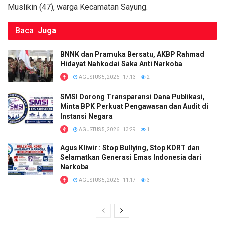
k
p
Muslikin (47), warga Kecamatan Sayung.
Baca
Juga
BNNK dan Pramuka Bersatu, AKBP Rahmad
Hidayat Nahkodai Saka Anti Narkoba
AGUSTUS 5, 2026 | 17:13
2
SMSI Dorong Transparansi Dana Publikasi,
Minta BPK Perkuat Pengawasan dan Audit di
Instansi Negara
AGUSTUS 5, 2026 | 13:29
1
Agus Kliwir : Stop Bullying, Stop KDRT dan
Selamatkan Generasi Emas Indonesia dari
Narkoba
AGUSTUS 5, 2026 | 11:17
3