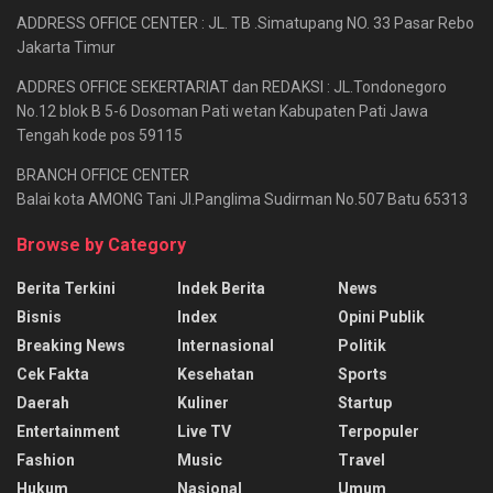
ADDRESS OFFICE CENTER : JL. TB .Simatupang NO. 33 Pasar Rebo
Jakarta Timur
ADDRES OFFICE SEKERTARIAT dan REDAKSI : JL.Tondonegoro
No.12 blok B 5-6 Dosoman Pati wetan Kabupaten Pati Jawa
Tengah kode pos 59115
BRANCH OFFICE CENTER
Balai kota AMONG Tani Jl.Panglima Sudirman No.507 Batu 65313
Browse by Category
Berita Terkini
Indek Berita
News
Bisnis
Index
Opini Publik
Breaking News
Internasional
Politik
Cek Fakta
Kesehatan
Sports
Daerah
Kuliner
Startup
Entertainment
Live TV
Terpopuler
Fashion
Music
Travel
Hukum
Nasional
Umum