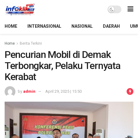
HOME
INTERNASIONAL
NASIONAL
DAERAH
UM
Home
Berita Terkini
Pencurian Mobil di Demak
Terbongkar, Pelaku Ternyata
Kerabat
by
admin
April 29, 2025 | 15:50