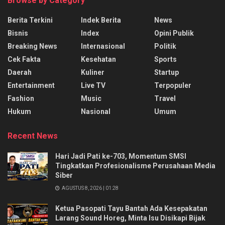
Browse by Category
Berita Terkini
Indek Berita
News
Bisnis
Index
Opini Publik
Breaking News
Internasional
Politik
Cek Fakta
Kesehatan
Sports
Daerah
Kuliner
Startup
Entertainment
Live TV
Terpopuler
Fashion
Music
Travel
Hukum
Nasional
Umum
Recent News
Hari Jadi Pati ke-703, Momentum SMSI
Tingkatkan Profesionalisme Perusahaan Media
Siber
AGUSTUS 8, 2026 | 01:28
Ketua Pasopati Tayu Bantah Ada Kesepakatan
Larang Sound Horeg, Minta Isu Disikapi Bijak