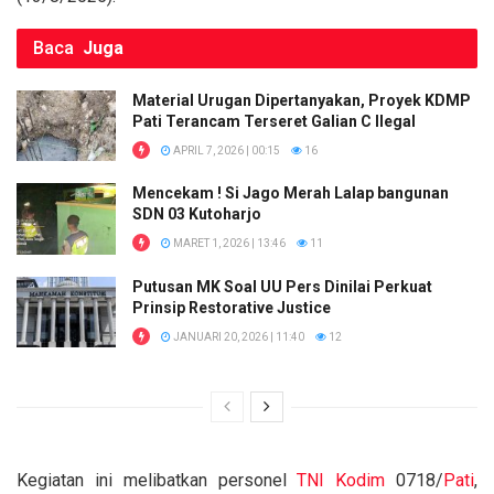
Baca
Juga
Material Urugan Dipertanyakan, Proyek KDMP
Pati Terancam Terseret Galian C Ilegal
APRIL 7, 2026 | 00:15
16
Mencekam ! Si Jago Merah Lalap bangunan
SDN 03 Kutoharjo
MARET 1, 2026 | 13:46
11
Putusan MK Soal UU Pers Dinilai Perkuat
Prinsip Restorative Justice
JANUARI 20, 2026 | 11:40
12
Kegiatan ini melibatkan personel
TNI
Kodim
0718/
Pati
,