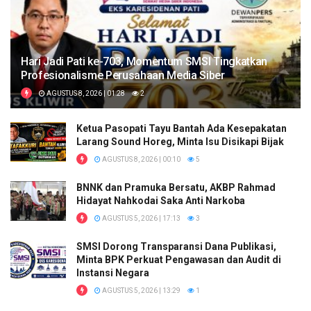
Hari Jadi Pati ke-703, Momentum SMSI Tingkatkan
Profesionalisme Perusahaan Media Siber
AGUSTUS 8, 2026 | 01:28
2
Ketua Pasopati Tayu Bantah Ada Kesepakatan
Larang Sound Horeg, Minta Isu Disikapi Bijak
AGUSTUS 8, 2026 | 00:10
5
BNNK dan Pramuka Bersatu, AKBP Rahmad
Hidayat Nahkodai Saka Anti Narkoba
AGUSTUS 5, 2026 | 17:13
3
SMSI Dorong Transparansi Dana Publikasi,
Minta BPK Perkuat Pengawasan dan Audit di
Instansi Negara
AGUSTUS 5, 2026 | 13:29
1