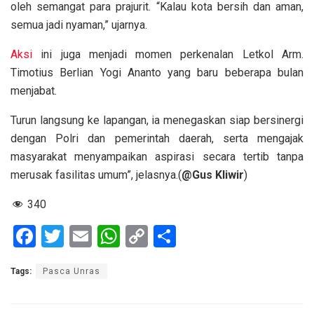
oleh semangat para prajurit. “Kalau kota bersih dan aman,
semua jadi nyaman,” ujarnya.
Aksi
ini juga menjadi momen perkenalan Letkol Arm.
Timotius Berlian Yogi Ananto yang baru beberapa bulan
menjabat.
Turun langsung ke lapangan, ia menegaskan siap bersinergi
dengan Polri dan pemerintah daerah, serta mengajak
masyarakat menyampaikan aspirasi secara tertib tanpa
merusak fasilitas umum”, jelasnya.(
@Gus Kliwir
)
340
F
T
E
W
C
S
a
wi
m
h
o
h
Tags:
Pasca Unras
ce
tt
ail
at
py
ar
b
er
s
Li
e