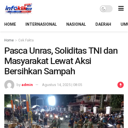
HOME
INTERNASIONAL
NASIONAL
DAERAH
UM
Home
Cek Fakta
Pasca Unras, Soliditas TNI dan
Masyarakat Lewat Aksi
Bersihkan Sampah
by
admin
Agustus 14, 2025 | 08:05