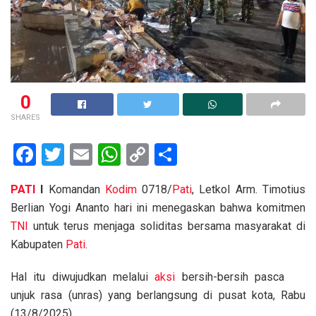
0
SHARES
F
T
E
W
C
S
a
wi
m
h
o
h
PATI
I
Komandan
Kodim
0718/
Pati
, Letkol Arm. Timotius
ce
tt
ail
at
py
ar
Berlian Yogi Ananto hari ini menegaskan bahwa komitmen
b
er
s
Li
e
TNI
untuk terus menjaga soliditas bersama masyarakat di
o
A
n
Kabupaten
Pati
.
o
p
k
Hal itu diwujudkan melalui
aksi
bersih-bersih pasca
k
p
unjuk rasa (unras) yang berlangsung di pusat kota, Rabu
(13/8/2025).