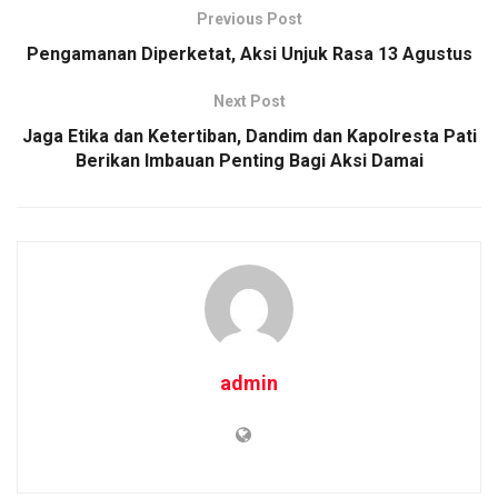
o
A
n
Previous Post
o
p
k
Pengamanan Diperketat, Aksi Unjuk Rasa 13 Agustus
k
p
Next Post
Jaga Etika dan Ketertiban, Dandim dan Kapolresta Pati
Berikan Imbauan Penting Bagi Aksi Damai
admin