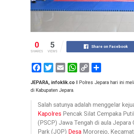
0
5
Share on Facebook
SHARES
VIEWS
F
T
E
W
C
S
a
wi
m
h
o
h
JEPARA, infoklik.co I
Polres Jepara hari ini me
ce
tt
ail
at
py
ar
di Kabupaten Jepara.
b
er
s
Li
e
o
A
n
Salah satunya adalah menggelar keju
o
p
k
Kapolres
Pencak Silat Cempaka Puti
(PSCP) Jawa Tengah di aula Jepara 
k
p
Park (JOP)
Desa
Mororejo, Kecamat