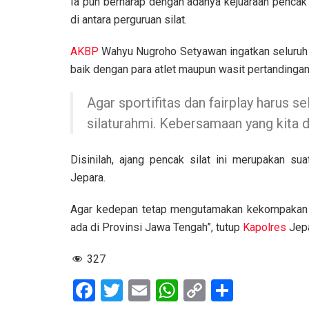
Ia pun berharap dengan adanya kejuaraan pencak
di antara perguruan silat.
AKBP
Wahyu Nugroho Setyawan ingatkan seluruh pe
baik dengan para atlet maupun wasit pertandingan
Agar sportifitas dan fairplay harus s
silaturahmi. Kebersamaan yang kita
Disinilah, ajang pencak silat ini merupakan su
Jepara.
Agar kedepan tetap mengutamakan kekompakan dan
ada di Provinsi Jawa Tengah”, tutup
Kapolres
Jep
327
F
T
E
W
C
S