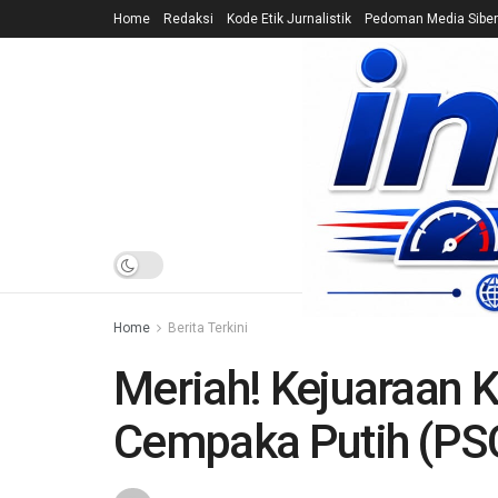
Home
Redaksi
Kode Etik Jurnalistik
Pedoman Media Siber
HOME
NEWS
Home
Berita Terkini
Meriah! Kejuaraan K
Cempaka Putih (PS