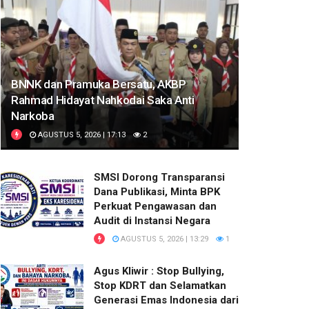
BNNK dan Pramuka Bersatu, AKBP
Rahmad Hidayat Nahkodai Saka Anti
Narkoba
AGUSTUS 5, 2026 | 17:13
2
SMSI Dorong Transparansi
Dana Publikasi, Minta BPK
Perkuat Pengawasan dan
Audit di Instansi Negara
AGUSTUS 5, 2026 | 13:29
1
Agus Kliwir : Stop Bullying,
Stop KDRT dan Selamatkan
Generasi Emas Indonesia dari