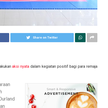
Share on Twitter
lakukan
aksi nyata
dalam kegiatan positif bagi para remaja
araan
h
Ourland
an