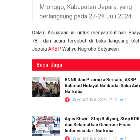
Mlonggo, Kabupaten Jepara, yang
berlangsung pada 27-28 Juli 2024.
Dalam Kejuaraan ini untuk menyambut hari Bhay
78 dan acara tersebut di buka langsung ol
Jepara
AKBP
Wahyu Nugroho Setyawan
Baca
Juga
BNNK dan Pramuka Bersatu, AKBP
Rahmad Hidayat Nahkodai Saka Anti
Narkoba
AGUSTUS 5, 2026 | 17:13
2
Agus Kliwir : Stop Bullying, Stop KD
dan Selamatkan Generasi Emas
Indonesia dari Narkoba
AGUSTUS 5, 2026 | 11:17
3