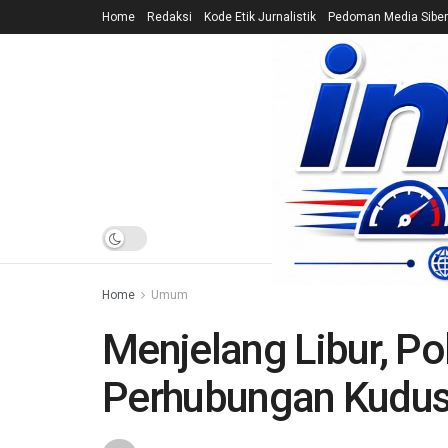
Home
Redaksi
Kode Etik Jurnalistik
Pedoman Media Siber
HOME
NEWS
Home
Umum
Menjelang Libur, Pol
Perhubungan Kudus 