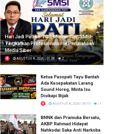
Hari Jadi Pati ke-703, Momentum SMSI
Tingkatkan Profesionalisme Perusahaan
Media Siber
AGUSTUS 8, 2026 | 01:28
2
Ketua Pasopati Tayu Bantah
Ada Kesepakatan Larang
Sound Horeg, Minta Isu
Disikapi Bijak
AGUSTUS 8, 2026 | 00:10
11
BNNK dan Pramuka Bersatu,
AKBP Rahmad Hidayat
Nahkodai Saka Anti Narkoba