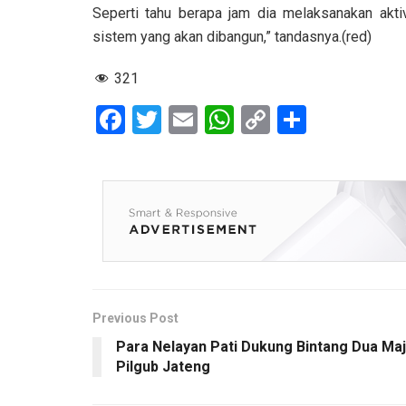
Seperti tahu berapa jam dia melaksanakan aktiv
sistem yang akan dibangun,” tandasnya.(red)
321
F
T
E
W
C
S
a
wi
m
h
o
h
ce
tt
ail
at
py
ar
b
er
s
Li
e
o
A
n
o
p
k
k
p
Previous Post
Para Nelayan Pati Dukung Bintang Dua Ma
Pilgub Jateng