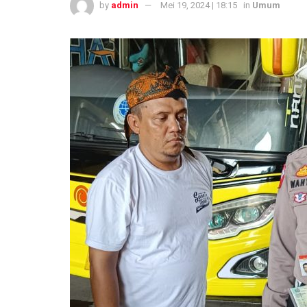
by
admin
Mei 19, 2024 | 18:15
in
Umum