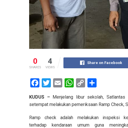
0
4
Share on Facebook
SHARES
VIEWS
F
T
E
W
C
S
a
wi
m
h
o
h
KUDUS –
Menjelang libur sekolah, Satlantas
ce
tt
ail
at
py
ar
setempat melakukan pemeriksaan Ramp Check, S
b
er
s
Li
e
o
A
n
Ramp check adalah melakukan inspeksi ke
terhadap kendaraan umum guna meningka