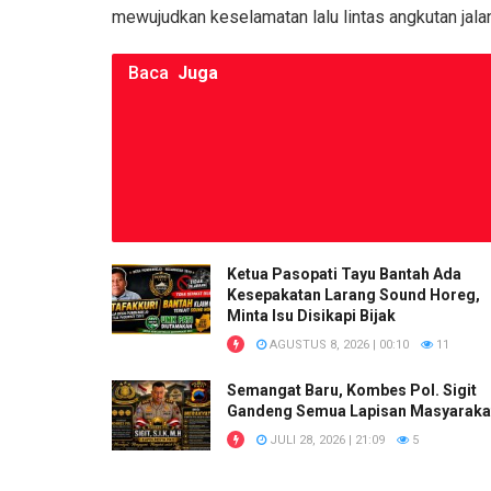
o
p
k
mewujudkan keselamatan lalu lintas angkutan jalan
k
p
Baca
Juga
Ketua Pasopati Tayu Bantah Ada
Kesepakatan Larang Sound Horeg,
Minta Isu Disikapi Bijak
AGUSTUS 8, 2026 | 00:10
11
Semangat Baru, Kombes Pol. Sigit
Gandeng Semua Lapisan Masyaraka
JULI 28, 2026 | 21:09
5