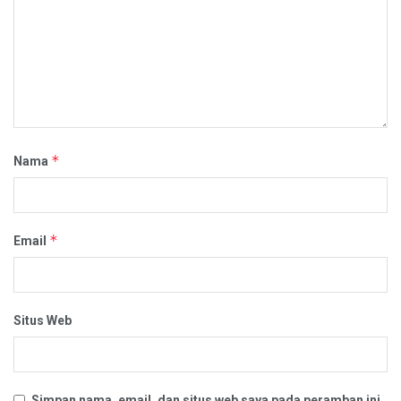
*
Nama
*
Email
Situs Web
Simpan nama, email, dan situs web saya pada peramban ini