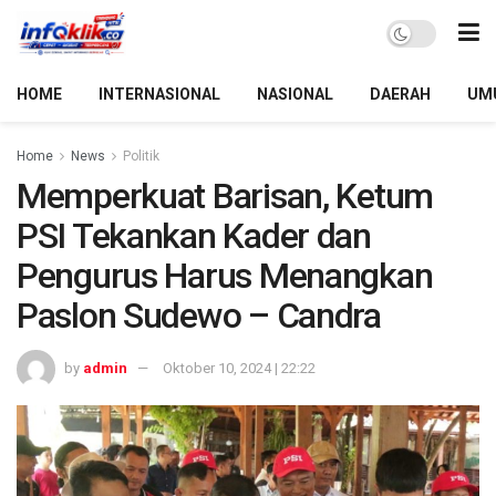
HOME
INTERNASIONAL
NASIONAL
DAERAH
UM
Home
News
Politik
Memperkuat Barisan, Ketum
PSI Tekankan Kader dan
Pengurus Harus Menangkan
Paslon Sudewo – Candra
by
admin
Oktober 10, 2024 | 22:22