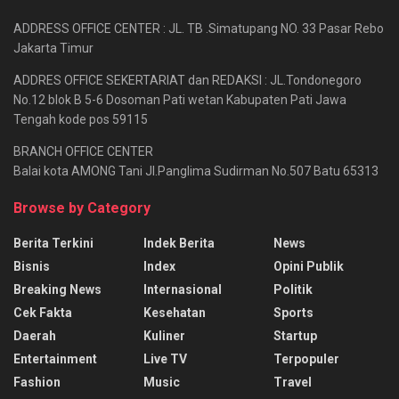
ADDRESS OFFICE CENTER : JL. TB .Simatupang NO. 33 Pasar Rebo
Jakarta Timur
ADDRES OFFICE SEKERTARIAT dan REDAKSI : JL.Tondonegoro
No.12 blok B 5-6 Dosoman Pati wetan Kabupaten Pati Jawa
Tengah kode pos 59115
BRANCH OFFICE CENTER
Balai kota AMONG Tani Jl.Panglima Sudirman No.507 Batu 65313
Browse by Category
Berita Terkini
Indek Berita
News
Bisnis
Index
Opini Publik
Breaking News
Internasional
Politik
Cek Fakta
Kesehatan
Sports
Daerah
Kuliner
Startup
Entertainment
Live TV
Terpopuler
Fashion
Music
Travel