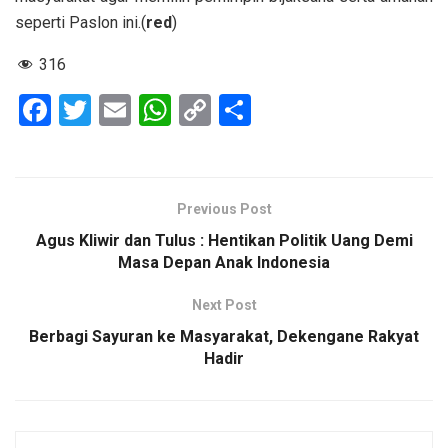
seperti Paslon ini.(
red
)
316
F
T
E
W
C
S
a
wi
m
h
o
h
ce
tt
ail
at
py
ar
b
er
s
Li
e
Previous Post
o
A
n
Agus Kliwir dan Tulus : Hentikan Politik Uang Demi
o
p
k
Masa Depan Anak Indonesia
k
p
Next Post
Berbagi Sayuran ke Masyarakat, Dekengane Rakyat
Hadir