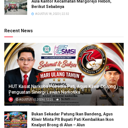
Aula Kantor Kecamatan Margorejo Heboh,
Berikut Sebabnya
AGUSTUS 18, 2023 | 22:32
Recent News
HUT Kasat Narkoba Polresta Pati, Agus Kliwir Dorong
Penguatan Sinergi Lawan Narkotika
AGUSTUS 10, 2026 | 12:25
1
Bukan Sekadar Patung Ikan Bandeng, Agus
Kliwir Minta Plt Bupati Pati Kembalikan Ikon
Knalpot Brong di Alun – Alun