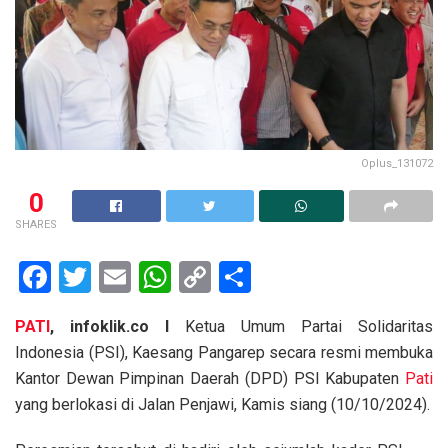
Oplus_131072
0
SHARES
F
T
E
W
C
S
a
wi
m
h
o
h
PATI
, infoklik.co I
Ketua Umum Partai Solidaritas
ce
tt
ail
at
py
ar
Indonesia (PSI), Kaesang Pangarep secara resmi membuka
b
er
s
Li
e
Kantor Dewan Pimpinan Daerah (DPD) PSI Kabupaten
Pati
o
A
n
yang berlokasi di Jalan Penjawi, Kamis siang (10/10/2024).
o
p
k