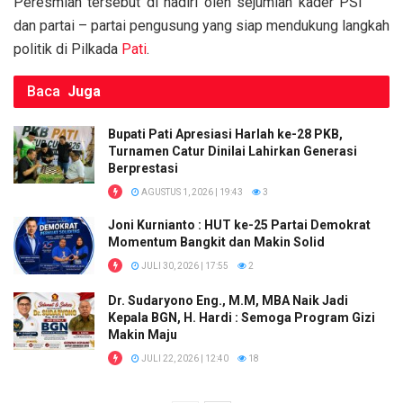
Peresmian tersebut di hadiri oleh sejumlah kader PSI
k
p
dan partai – partai pengusung yang siap mendukung langkah
politik di Pilkada
Pati
.
Baca
Juga
Bupati Pati Apresiasi Harlah ke-28 PKB,
Turnamen Catur Dinilai Lahirkan Generasi
Berprestasi
AGUSTUS 1, 2026 | 19:43
3
Joni Kurnianto : HUT ke-25 Partai Demokrat
Momentum Bangkit dan Makin Solid
JULI 30, 2026 | 17:55
2
Dr. Sudaryono Eng., M.M, MBA Naik Jadi
Kepala BGN, H. Hardi : Semoga Program Gizi
Makin Maju
JULI 22, 2026 | 12:40
18