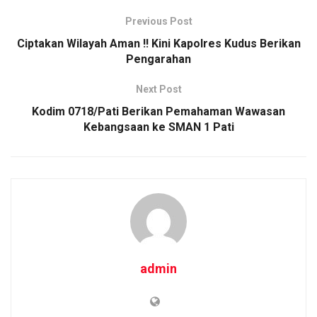
o
A
n
Previous Post
o
p
k
Ciptakan Wilayah Aman !! Kini Kapolres Kudus Berikan
Pengarahan
k
p
Next Post
Kodim 0718/Pati Berikan Pemahaman Wawasan
Kebangsaan ke SMAN 1 Pati
admin