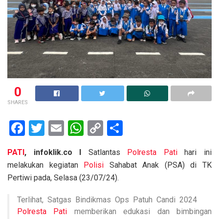
0
SHARES
F
T
E
W
C
S
a
wi
m
h
o
h
PATI
, infoklik.co I
Satlantas
Polresta Pati
hari ini
ce
tt
ail
at
py
ar
melakukan kegiatan
Polisi
Sahabat Anak (PSA) di TK
b
er
s
Li
e
Pertiwi pada, Selasa (23/07/24).
o
A
n
Terlihat, Satgas Bindikmas Ops Patuh Candi 2024
o
p
k
Polresta Pati
memberikan edukasi dan bimbingan