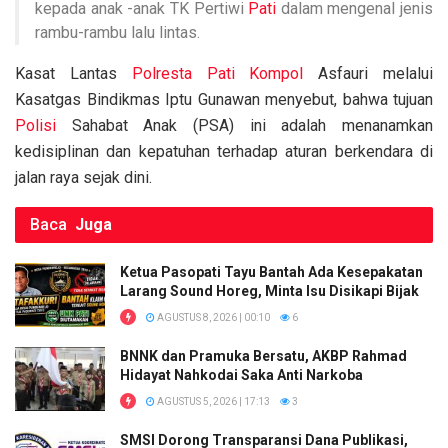
k
p
kepada anak -anak TK Pertiwi
Pati
dalam mengenal jenis
rambu-rambu lalu lintas.
Kasat Lantas
Polresta Pati
Kompol
Asfauri melalui
Kasatgas Bindikmas Iptu Gunawan menyebut, bahwa tujuan
Polisi
Sahabat Anak (PSA) ini adalah menanamkan
kedisiplinan dan kepatuhan terhadap aturan berkendara di
jalan raya sejak dini.
Baca
Juga
Ketua Pasopati Tayu Bantah Ada Kesepakatan
Larang Sound Horeg, Minta Isu Disikapi Bijak
AGUSTUS 8, 2026 | 00:10
6
BNNK dan Pramuka Bersatu, AKBP Rahmad
Hidayat Nahkodai Saka Anti Narkoba
AGUSTUS 5, 2026 | 17:13
3
SMSI Dorong Transparansi Dana Publikasi,