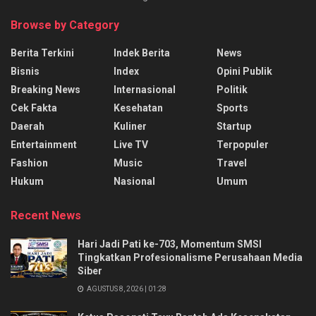
Browse by Category
Berita Terkini
Indek Berita
News
Bisnis
Index
Opini Publik
Breaking News
Internasional
Politik
Cek Fakta
Kesehatan
Sports
Daerah
Kuliner
Startup
Entertainment
Live TV
Terpopuler
Fashion
Music
Travel
Hukum
Nasional
Umum
Recent News
Hari Jadi Pati ke-703, Momentum SMSI
Tingkatkan Profesionalisme Perusahaan Media
Siber
AGUSTUS 8, 2026 | 01:28