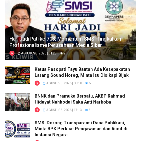
Hari Jadi Pati ke-703, Momentum SMSI Tingkatkan
Profesionalisme Perusahaan Media Siber
AGUSTUS 8, 2026 | 01:28
2
Ketua Pasopati Tayu Bantah Ada Kesepakatan
Larang Sound Horeg, Minta Isu Disikapi Bijak
AGUSTUS 8, 2026 | 00:10
6
BNNK dan Pramuka Bersatu, AKBP Rahmad
Hidayat Nahkodai Saka Anti Narkoba
AGUSTUS 5, 2026 | 17:13
3
SMSI Dorong Transparansi Dana Publikasi,
Minta BPK Perkuat Pengawasan dan Audit di
Instansi Negara