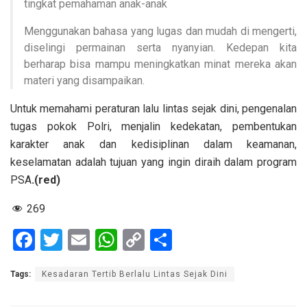
tingkat pemahaman anak-anak
Menggunakan bahasa yang lugas dan mudah di mengerti,
diselingi permainan serta nyanyian. Kedepan kita
berharap bisa mampu meningkatkan minat mereka akan
materi yang disampaikan.
Untuk memahami peraturan lalu lintas sejak dini, pengenalan
tugas pokok Polri, menjalin kedekatan, pembentukan
karakter anak dan kedisiplinan dalam keamanan,
keselamatan adalah tujuan yang ingin diraih dalam program
PSA
.(red)
269
F
T
E
W
C
S
a
wi
m
h
o
h
Tags:
Kesadaran Tertib Berlalu Lintas Sejak Dini
ce
tt
ail
at
py
ar
b
er
s
Li
e