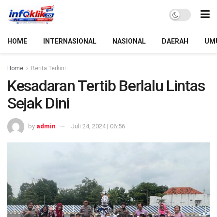
HOME
INTERNASIONAL
NASIONAL
DAERAH
UM
Home
Berita Terkini
Kesadaran Tertib Berlalu Lintas
Sejak Dini
by
admin
Juli 24, 2024 | 06:56