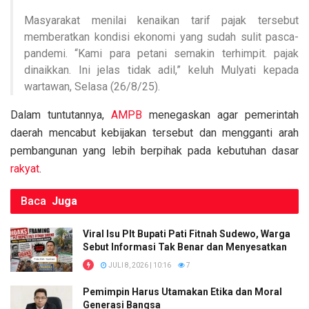
Masyarakat menilai kenaikan tarif pajak tersebut
memberatkan kondisi ekonomi yang sudah sulit pasca-
pandemi. “Kami para petani semakin terhimpit. pajak
dinaikkan. Ini jelas tidak adil,” keluh Mulyati kepada
wartawan, Selasa (26/8/25).
Dalam tuntutannya,
AMPB
menegaskan agar pemerintah
daerah mencabut kebijakan tersebut dan mengganti arah
pembangunan yang lebih berpihak pada kebutuhan dasar
rakyat
.
Baca
Juga
Viral Isu Plt Bupati Pati Fitnah Sudewo, Warga
Sebut Informasi Tak Benar dan Menyesatkan
JULI 8, 2026 | 10:16
7
Pemimpin Harus Utamakan Etika dan Moral
Generasi Bangsa