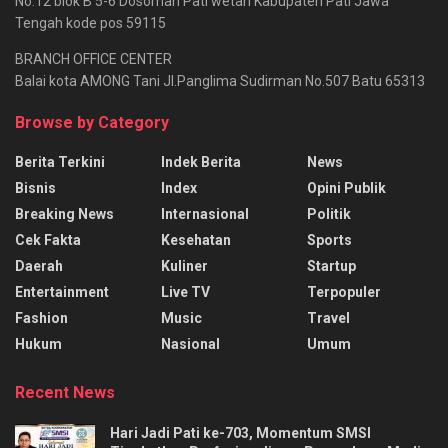
No.12 blok B 5-6 Dosoman Pati wetan Kabupaten Pati Jawa
Tengah kode pos 59115
BRANCH OFFICE CENTER
Balai kota AMONG Tani Jl.Panglima Sudirman No.507 Batu 65313
Browse by Category
Berita Terkini
Indek Berita
News
Bisnis
Index
Opini Publik
Breaking News
Internasional
Politik
Cek Fakta
Kesehatan
Sports
Daerah
Kuliner
Startup
Entertainment
Live TV
Terpopuler
Fashion
Music
Travel
Hukum
Nasional
Umum
Recent News
Hari Jadi Pati ke-703, Momentum SMSI