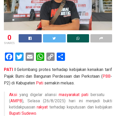
0
SHARES
F
T
E
W
C
S
a
wi
m
h
o
h
PATI
I
Gelombang protes terhadap kebijakan kenaikan tarif
ce
tt
ail
at
py
ar
Pajak Bumi dan Bangunan Perdesaan dan Perkotaan (
PBB
-
b
er
s
Li
e
P2) di Kabupaten
Pati
semakin meluas.
o
A
n
Aksi
yang digelar aliansi
masyarakat pati
bersatu
o
p
k
(
AMPB
), Selasa (26/8/2025) hari ini menjadi bukti
k
p
ketidakpuasan
rakyat
terhadap keputusan dan kebijakan
Bupati Sudewo
.