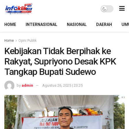
HOME
INTERNASIONAL
NASIONAL
DAERAH
UM
Home
Opini Publik
Kebijakan Tidak Berpihak ke
Rakyat, Supriyono Desak KPK
Tangkap Bupati Sudewo
by
admin
Agustus 26, 2025 | 23:25