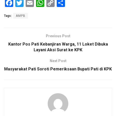
F
T
E
W
C
S
a
wi
m
h
o
h
Tags:
AMPB
ce
tt
ail
at
py
ar
b
er
s
Li
e
o
A
n
Previous Post
o
p
k
Kantor Pos Pati Kebanjiran Warga, 11 Loket Dibuka
Layani Aksi Surat ke KPK
k
p
Next Post
Masyarakat Pati Soroti Pemeriksaan Bupati Pati di KPK