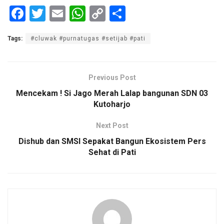
F
T
E
W
C
S
a
wi
m
h
o
h
Tags:
#cluwak #purnatugas #setijab #pati
ce
tt
ail
at
py
ar
b
er
s
Li
e
o
A
n
Previous Post
o
p
k
Mencekam ! Si Jago Merah Lalap bangunan SDN 03
Kutoharjo
k
p
Next Post
Dishub dan SMSI Sepakat Bangun Ekosistem Pers
Sehat di Pati