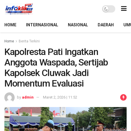
HOME
INTERNASIONAL
NASIONAL
DAERAH
UM
Home
Berita Terkini
Kapolresta Pati Ingatkan
Anggota Waspada, Sertijab
Kapolsek Cluwak Jadi
Momentum Evaluasi
by
admin
Maret 2, 2026 | 11:52