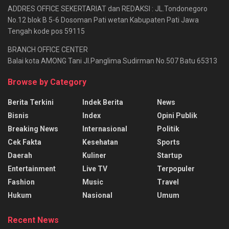
ADDRES OFFICE SEKERTARIAT dan REDAKSI : JL.Tondonegoro
No.12 blok B 5-6 Dosoman Pati wetan Kabupaten Pati Jawa
Tengah kode pos 59115
BRANCH OFFICE CENTER
Balai kota AMONG Tani Jl.Panglima Sudirman No.507 Batu 65313
Browse by Category
Berita Terkini
Indek Berita
News
Bisnis
Index
Opini Publik
Breaking News
Internasional
Politik
Cek Fakta
Kesehatan
Sports
Daerah
Kuliner
Startup
Entertainment
Live TV
Terpopuler
Fashion
Music
Travel
Hukum
Nasional
Umum
Recent News