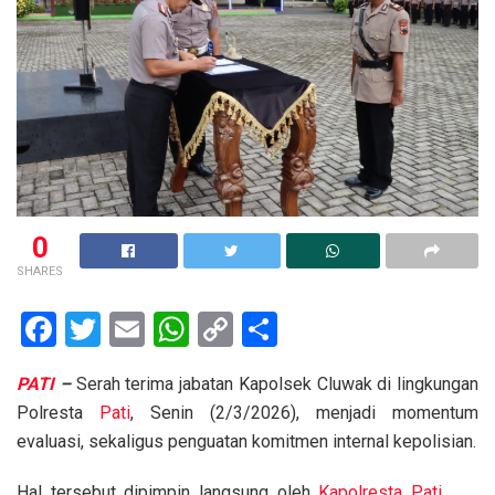
0
SHARES
F
T
E
W
C
S
a
wi
m
h
o
h
PATI
–
Serah terima jabatan Kapolsek Cluwak di lingkungan
ce
tt
ail
at
py
ar
Polresta
Pati
, Senin (2/3/2026), menjadi momentum
b
er
s
Li
e
evaluasi, sekaligus penguatan komitmen internal kepolisian.
o
A
n
Hal tersebut dipimpin langsung oleh
Kapolresta
Pati
,