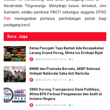
o
p
k
Kecamatan Tlogowungu. Menyikapi kasus tersebut, Joni
k
p
Kurnianto selaku pembina PASTI sekaligus anggota DPRD
Pati
menegaskan perlunya perlindungan penuh bagi
pedagang kecil.
Baca
Juga
Ketua Pasopati Tayu Bantah Ada Kesepakatan
Larang Sound Horeg, Minta Isu Disikapi Bijak
AGUSTUS 8, 2026 | 00:10
9
BNNK dan Pramuka Bersatu, AKBP Rahmad
Hidayat Nahkodai Saka Anti Narkoba
AGUSTUS 5, 2026 | 17:13
3
SMSI Dorong Transparansi Dana Publikasi,
Minta BPK Perkuat Pengawasan dan Audit di
Instansi Negara
AGUSTUS 5, 2026 | 13:29
1