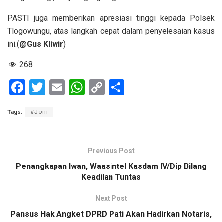
PASTI juga memberikan apresiasi tinggi kepada Polsek
Tlogowungu, atas langkah cepat dalam penyelesaian kasus
ini.(
@Gus Kliwir
)
268
F
T
E
W
C
S
a
wi
m
h
o
h
Tags:
#Joni
ce
tt
ail
at
py
ar
b
er
s
Li
e
o
A
n
Previous Post
o
p
k
Penangkapan Iwan, Waasintel Kasdam IV/Dip Bilang
Keadilan Tuntas
k
p
Next Post
Pansus Hak Angket DPRD Pati Akan Hadirkan Notaris,