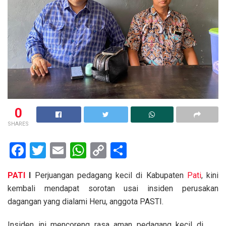
0
SHARES
F
T
E
W
C
S
a
wi
m
h
o
h
PATI
I
Perjuangan pedagang kecil di Kabupaten
Pati
, kini
ce
tt
ail
at
py
ar
kembali mendapat sorotan usai insiden perusakan
b
er
s
Li
e
dagangan yang dialami Heru, anggota PASTI.
o
A
n
Insiden ini mencoreng rasa aman pedagang kecil di