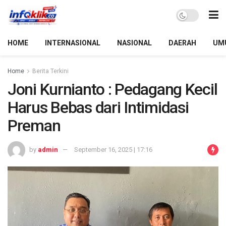
HOME
INTERNASIONAL
NASIONAL
DAERAH
UM
Home
Berita Terkini
Joni Kurnianto : Pedagang Kecil
Harus Bebas dari Intimidasi
Preman
by
admin
September 16, 2025 | 17:16