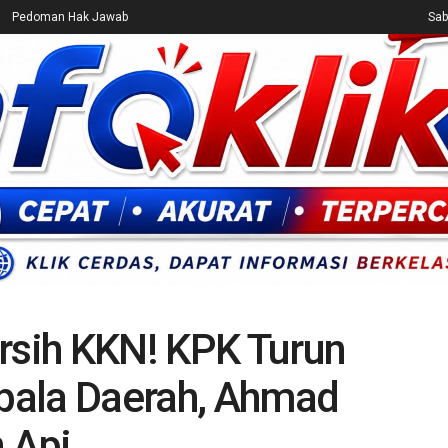
Pedoman Hak Jawab
Sab
CEK FAKTA
ENTERTAINMENT
BREAKING NEWS
UMUM
rsih KKN! KPK Turun
pala Daerah, Ahmad
n Api