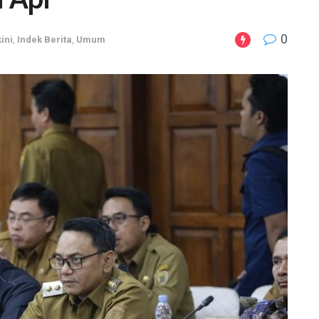
0
ini
,
Indek Berita
,
Umum