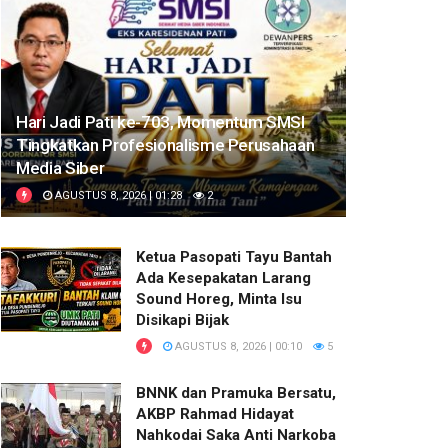
Hari Jadi Pati ke-703, Momentum SMSI
Tingkatkan Profesionalisme Perusahaan
Media Siber
AGUSTUS 8, 2026 | 01:28
2
Ketua Pasopati Tayu Bantah
Ada Kesepakatan Larang
Sound Horeg, Minta Isu
Disikapi Bijak
AGUSTUS 8, 2026 | 00:10
5
BNNK dan Pramuka Bersatu,
AKBP Rahmad Hidayat
Nahkodai Saka Anti Narkoba