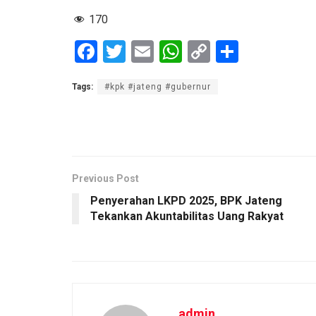
170
F
T
E
W
C
S
a
wi
m
h
o
h
Tags:
#kpk #jateng #gubernur
ce
tt
ail
at
py
ar
b
er
s
Li
e
o
A
n
o
p
k
k
p
Previous Post
Penyerahan LKPD 2025, BPK Jateng
Tekankan Akuntabilitas Uang Rakyat