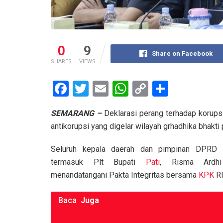
0
9
Share on Facebook
SHARES
VIEWS
F
T
E
W
C
S
a
wi
m
h
o
h
SEMARANG –
Deklarasi perang terhadap korup
ce
tt
ail
at
py
ar
antikorupsi yang digelar wilayah grhadhika bhakti 
b
er
s
Li
e
o
A
n
Seluruh kepala daerah dan pimpinan DPRD s
termasuk Plt Bupati
Pati
, Risma Ardhi
o
p
k
menandatangani Pakta Integritas bersama
KPK
RI
k
p
Baca
Juga