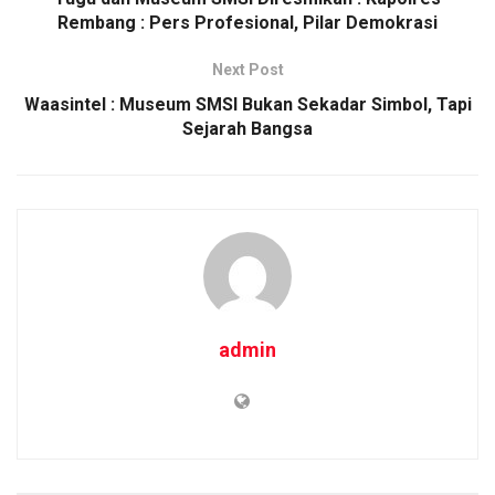
Rembang : Pers Profesional, Pilar Demokrasi
k
p
Next Post
Waasintel : Museum SMSI Bukan Sekadar Simbol, Tapi
Sejarah Bangsa
admin