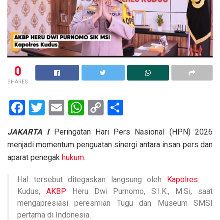
0
SHARES
F
T
E
W
C
S
a
wi
m
h
o
h
JAKARTA I
Peringatan Hari Pers Nasional (HPN) 2026
ce
tt
ail
at
py
ar
menjadi momentum penguatan sinergi antara insan pers dan
b
er
s
Li
e
aparat penegak
hukum
.
o
A
n
Hal tersebut ditegaskan langsung oleh
Kapolres
o
p
k
Kudus,
AKBP
Heru Dwi Purnomo, S.I.K., M.Si, saat
k
p
mengapresiasi peresmian Tugu dan Museum SMSI
pertama di Indonesia.