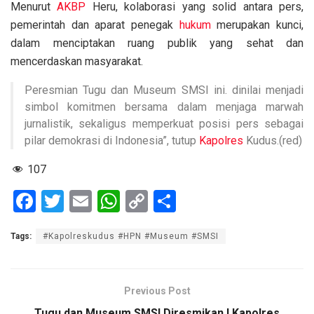
Menurut
AKBP
Heru, kolaborasi yang solid antara pers,
pemerintah dan aparat penegak
hukum
merupakan kunci,
dalam menciptakan ruang publik yang sehat dan
mencerdaskan masyarakat.
Peresmian Tugu dan Museum SMSI ini. dinilai menjadi
simbol komitmen bersama dalam menjaga marwah
jurnalistik, sekaligus memperkuat posisi pers sebagai
pilar demokrasi di Indonesia”, tutup
Kapolres
Kudus.(red)
107
F
T
E
W
C
S
a
wi
m
h
o
h
Tags:
#Kapolreskudus #HPN #Museum #SMSI
ce
tt
ail
at
py
ar
b
er
s
Li
e
o
A
n
Previous Post
o
p
k
Tugu dan Museum SMSI Diresmikan ! Kapolres