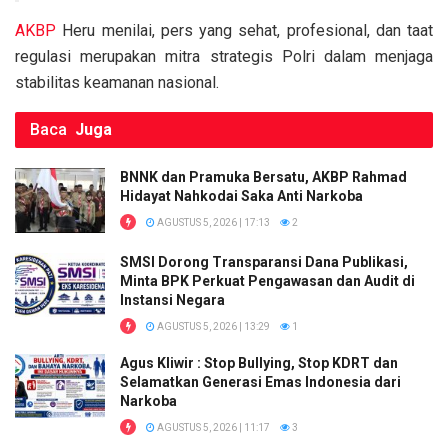
AKBP
Heru menilai, pers yang sehat, profesional, dan taat
regulasi merupakan mitra strategis Polri dalam menjaga
stabilitas keamanan nasional.
Baca
Juga
BNNK dan Pramuka Bersatu, AKBP Rahmad
Hidayat Nahkodai Saka Anti Narkoba
AGUSTUS 5, 2026 | 17:13
2
SMSI Dorong Transparansi Dana Publikasi,
Minta BPK Perkuat Pengawasan dan Audit di
Instansi Negara
AGUSTUS 5, 2026 | 13:29
1
Agus Kliwir : Stop Bullying, Stop KDRT dan
Selamatkan Generasi Emas Indonesia dari
Narkoba
AGUSTUS 5, 2026 | 11:17
3