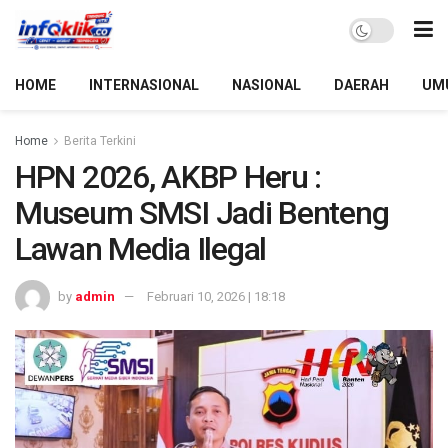
HOME
INTERNASIONAL
NASIONAL
DAERAH
UM
Home
Berita Terkini
HPN 2026, AKBP Heru :
Museum SMSI Jadi Benteng
Lawan Media Ilegal
by
admin
Februari 10, 2026 | 18:18