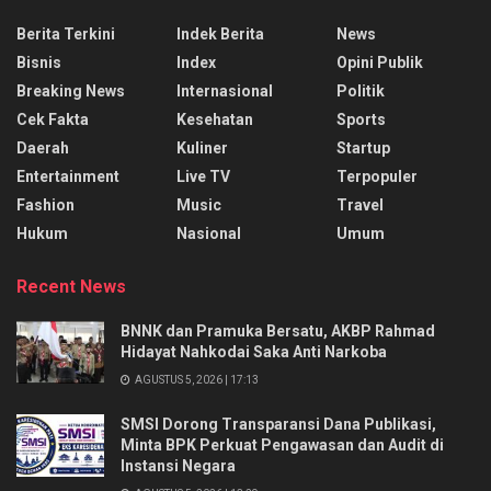
Berita Terkini
Indek Berita
News
Bisnis
Index
Opini Publik
Breaking News
Internasional
Politik
Cek Fakta
Kesehatan
Sports
Daerah
Kuliner
Startup
Entertainment
Live TV
Terpopuler
Fashion
Music
Travel
Hukum
Nasional
Umum
Recent News
BNNK dan Pramuka Bersatu, AKBP Rahmad
Hidayat Nahkodai Saka Anti Narkoba
AGUSTUS 5, 2026 | 17:13
SMSI Dorong Transparansi Dana Publikasi,
Minta BPK Perkuat Pengawasan dan Audit di
Instansi Negara