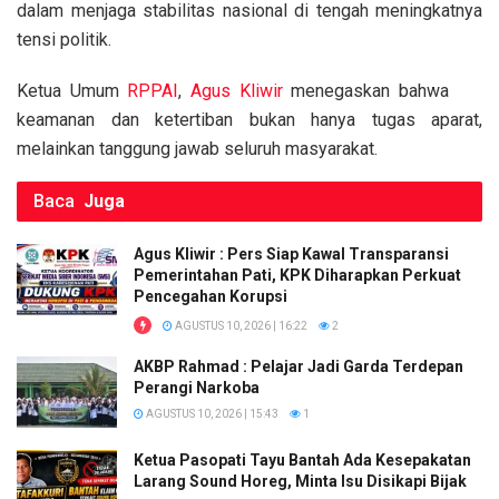
b
er
s
Li
e
dalam menjaga stabilitas nasional di tengah meningkatnya
o
A
n
tensi politik.
o
p
k
Ketua Umum
RPPAI
,
Agus Kliwir
menegaskan bahwa
k
p
keamanan dan ketertiban bukan hanya tugas aparat,
melainkan tanggung jawab seluruh masyarakat.
Baca
Juga
Agus Kliwir : Pers Siap Kawal Transparansi
Pemerintahan Pati, KPK Diharapkan Perkuat
Pencegahan Korupsi
AGUSTUS 10, 2026 | 16:22
2
AKBP Rahmad : Pelajar Jadi Garda Terdepan
Perangi Narkoba
AGUSTUS 10, 2026 | 15:43
1
Ketua Pasopati Tayu Bantah Ada Kesepakatan
Larang Sound Horeg, Minta Isu Disikapi Bijak