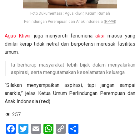
Foto Dukumentasi :
Agus Kliwir
, Ketum Rumah
Perlindungan Perempuan dan Anak Indonesia (
RPPAI
)
Agus Kliwir
juga menyoroti fenomena
aksi
massa yang
dinilai kerap tidak netral dan berpotensi merusak fasilitas
umum.
Ia berharap masyarakat lebih bijak dalam menyalurkan
aspirasi, serta mengutamakan keselamatan keluarga.
“Silakan menyampaikan aspirasi, tapi jangan sampai
anarkis,” jelas Ketua Umum Perlindungan Perempuan dan
Anak Indonesia.(
red
)
257
F
T
E
W
C
S
a
wi
m
h
o
h