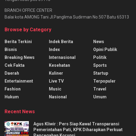
BRANCH OFFICE CENTER
Balai kota AMONG Tani Jl.Panglima Sudirman No.507 Batu 65313
Browse by Category
Berita Terkini
Indek Berita
News
Bisnis
Index
Opini Publik
Breaking News
Internasional
Politik
Cek Fakta
Kesehatan
Sports
Daerah
Kuliner
Startup
Entertainment
Live TV
Terpopuler
Fashion
Music
Travel
Hukum
Nasional
Umum
Recent News
Agus Kliwir : Pers Siap Kawal Transparansi
Pemerintahan Pati, KPK Diharapkan Perkuat
Pencegahan Korupsi