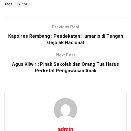
Tags:
RPPAI
ce
tt
ail
at
py
ar
b
er
s
Li
e
o
A
n
Previous Post
o
p
k
Kapolres Rembang : Pendekatan Humanis di Tengah
Gejolak Nasional
k
p
Next Post
Agus Kliwir : Pihak Sekolah dan Orang Tua Harus
Perketat Pengawasan Anak
admin