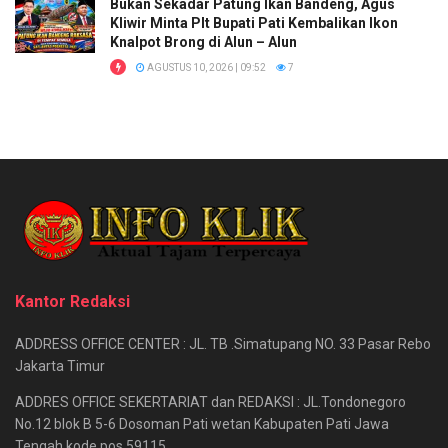
Bukan Sekadar Patung Ikan Bandeng, Agus
Kliwir Minta Plt Bupati Pati Kembalikan Ikon
Knalpot Brong di Alun – Alun
AGUSTUS 10, 2026 | 09:52
7
Kantor Redaksi
ADDRESS OFFICE CENTER : JL. TB .Simatupang NO. 33 Pasar Rebo
Jakarta Timur
ADDRES OFFICE SEKERTARIAT dan REDAKSI : JL.Tondonegoro
No.12 blok B 5-6 Dosoman Pati wetan Kabupaten Pati Jawa
Tengah kode pos 59115