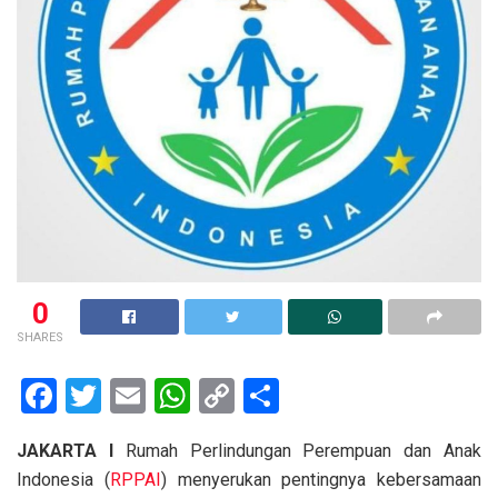
0
SHARES
F
T
E
W
C
S
a
wi
m
h
o
h
JAKARTA I
Rumah Perlindungan Perempuan dan Anak
ce
tt
ail
at
py
ar
Indonesia (
RPPAI
) menyerukan pentingnya kebersamaan