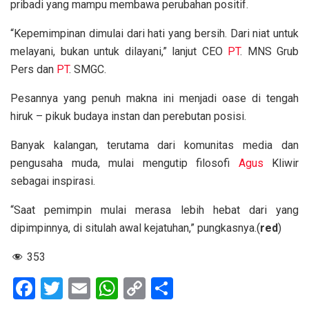
pribadi yang mampu membawa perubahan positif.
“Kepemimpinan dimulai dari hati yang bersih. Dari niat untuk
melayani, bukan untuk dilayani,” lanjut CEO
PT
. MNS Grub
Pers dan
PT
. SMGC.
Pesannya yang penuh makna ini menjadi oase di tengah
hiruk – pikuk budaya instan dan perebutan posisi.
Banyak kalangan, terutama dari komunitas media dan
pengusaha muda, mulai mengutip filosofi
Agus
Kliwir
sebagai inspirasi.
“Saat pemimpin mulai merasa lebih hebat dari yang
dipimpinnya, di situlah awal kejatuhan,” pungkasnya.(
red
)
353
F
T
E
W
C
S