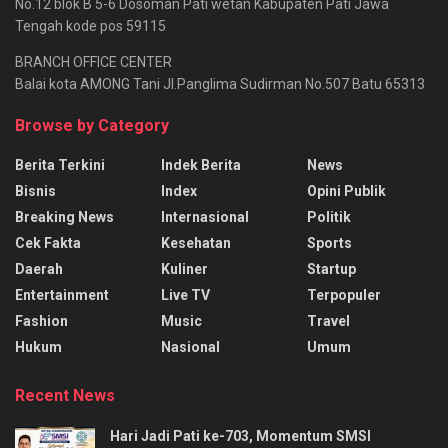
No.12 blok B 5-6 Dosoman Pati wetan Kabupaten Pati Jawa
Tengah kode pos 59115
BRANCH OFFICE CENTER
Balai kota AMONG Tani Jl.Panglima Sudirman No.507 Batu 65313
Browse by Category
Berita Terkini
Indek Berita
News
Bisnis
Index
Opini Publik
Breaking News
Internasional
Politik
Cek Fakta
Kesehatan
Sports
Daerah
Kuliner
Startup
Entertainment
Live TV
Terpopuler
Fashion
Music
Travel
Hukum
Nasional
Umum
Recent News
Hari Jadi Pati ke-703, Momentum SMSI