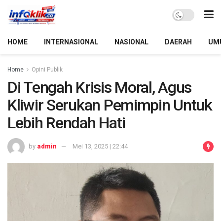
HOME
INTERNASIONAL
NASIONAL
DAERAH
UM
Home
Opini Publik
Di Tengah Krisis Moral, Agus
Kliwir Serukan Pemimpin Untuk
Lebih Rendah Hati
by
admin
Mei 13, 2025 | 22:44