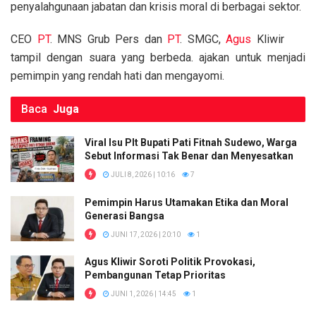
penyalahgunaan jabatan dan krisis moral di berbagai sektor.
b
er
s
Li
e
o
A
n
CEO
PT
. MNS Grub Pers dan
PT
. SMGC,
Agus
Kliwir
tampil dengan suara yang berbeda. ajakan untuk menjadi
o
p
k
pemimpin yang rendah hati dan mengayomi.
k
p
Baca
Juga
Viral Isu Plt Bupati Pati Fitnah Sudewo, Warga
Sebut Informasi Tak Benar dan Menyesatkan
JULI 8, 2026 | 10:16
7
Pemimpin Harus Utamakan Etika dan Moral
Generasi Bangsa
JUNI 17, 2026 | 20:10
1
Agus Kliwir Soroti Politik Provokasi,
Pembangunan Tetap Prioritas
JUNI 1, 2026 | 14:45
1