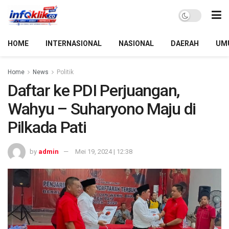
HOME
INTERNASIONAL
NASIONAL
DAERAH
UM
Home
News
Politik
Daftar ke PDI Perjuangan,
Wahyu – Suharyono Maju di
Pilkada Pati
by
admin
Mei 19, 2024 | 12:38