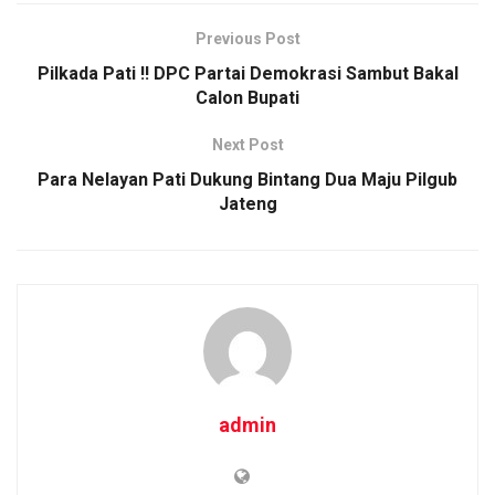
ce
tt
ail
at
py
ar
b
er
s
Li
e
Previous Post
o
A
n
Pilkada Pati !! DPC Partai Demokrasi Sambut Bakal
o
p
k
Calon Bupati
k
p
Next Post
Para Nelayan Pati Dukung Bintang Dua Maju Pilgub
Jateng
admin