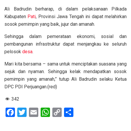
Ali Badrudin berharap, di dalam pelaksanaan Pilkada
Kabupaten
Pati
, Provinsi Jawa Tengah ini dapat melahirkan
sosok pemimpin yang baik, jujur dan amanah.
Sehingga dalam pemerataan ekonomi, sosial dan
pembangunan infrastruktur dapat menjangkau ke seluruh
pelosok
desa
.
Mari kita bersama – sama untuk menciptakan suasana yang
sejuk dan nyaman. Sehingga kelak mendapatkan sosok
pemimpin yang amanah,” tutup Ali Badrudin selaku Ketua
DPC PDI Perjuangan.(red)
342
F
T
E
W
C
S
a
wi
m
h
o
h