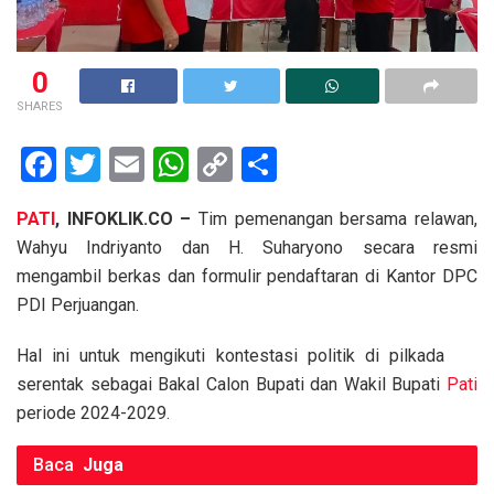
0
SHARES
F
T
E
W
C
S
a
wi
m
h
o
h
PATI
, INFOKLIK.CO –
Tim pemenangan bersama relawan,
ce
tt
ail
at
py
ar
Wahyu Indriyanto dan H. Suharyono secara resmi
b
er
s
Li
e
mengambil berkas dan formulir pendaftaran di Kantor DPC
o
A
n
PDI Perjuangan.
o
p
k
Hal ini untuk mengikuti kontestasi politik di pilkada
k
p
serentak sebagai Bakal Calon Bupati dan Wakil Bupati
Pati
periode 2024-2029.
Baca
Juga