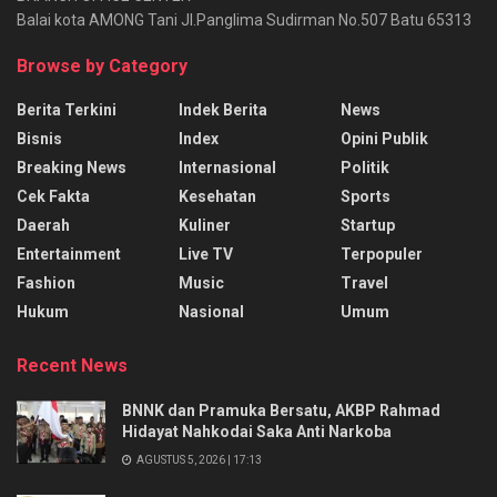
Balai kota AMONG Tani Jl.Panglima Sudirman No.507 Batu 65313
Browse by Category
Berita Terkini
Indek Berita
News
Bisnis
Index
Opini Publik
Breaking News
Internasional
Politik
Cek Fakta
Kesehatan
Sports
Daerah
Kuliner
Startup
Entertainment
Live TV
Terpopuler
Fashion
Music
Travel
Hukum
Nasional
Umum
Recent News
BNNK dan Pramuka Bersatu, AKBP Rahmad
Hidayat Nahkodai Saka Anti Narkoba
AGUSTUS 5, 2026 | 17:13