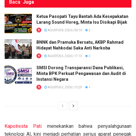
Baca
Juga
Ketua Pasopati Tayu Bantah Ada Kesepakatan
Larang Sound Horeg, Minta Isu Disikapi Bijak
AGUSTUS 8, 2026 | 00:10
2
BNNK dan Pramuka Bersatu, AKBP Rahmad
Hidayat Nahkodai Saka Anti Narkoba
AGUSTUS 5, 2026 | 17:13
2
SMSI Dorong Transparansi Dana Publikasi,
Minta BPK Perkuat Pengawasan dan Audit di
Instansi Negara
AGUSTUS 5, 2026 | 13:29
1
Kapolresta
Pati
menekankan bahwa penyalahgunaan
teknologi AI, kini menjadi perhatian serius aparat penegak