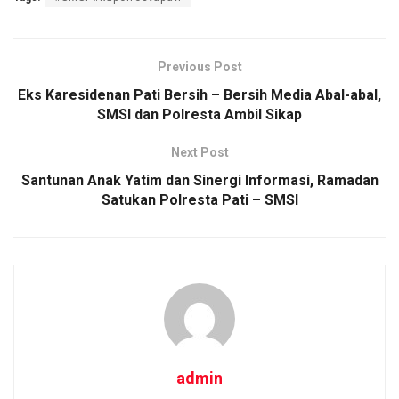
ce
tt
ail
at
py
ar
b
er
s
Li
e
o
A
n
Previous Post
o
p
k
Eks Karesidenan Pati Bersih – Bersih Media Abal-abal,
SMSI dan Polresta Ambil Sikap
k
p
Next Post
Santunan Anak Yatim dan Sinergi Informasi, Ramadan
Satukan Polresta Pati – SMSI
admin