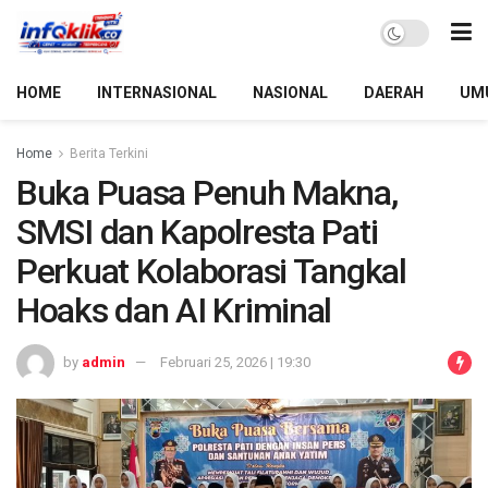
HOME
INTERNASIONAL
NASIONAL
DAERAH
UM
Home
Berita Terkini
Buka Puasa Penuh Makna,
SMSI dan Kapolresta Pati
Perkuat Kolaborasi Tangkal
Hoaks dan AI Kriminal
by
admin
Februari 25, 2026 | 19:30