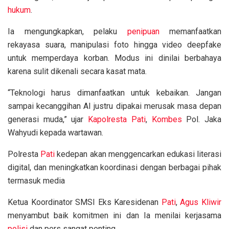
hukum
.
Ia mengungkapkan, pelaku
penipuan
memanfaatkan
rekayasa suara, manipulasi foto hingga video deepfake
untuk memperdaya korban. Modus ini dinilai berbahaya
karena sulit dikenali secara kasat mata.
“Teknologi harus dimanfaatkan untuk kebaikan. Jangan
sampai kecanggihan AI justru dipakai merusak masa depan
generasi muda,” ujar
Kapolresta
Pati
,
Kombes
Pol. Jaka
Wahyudi kepada wartawan.
Polresta
Pati
kedepan akan menggencarkan edukasi literasi
digital, dan meningkatkan koordinasi dengan berbagai pihak
termasuk media
Ketua Koordinator SMSI Eks Karesidenan
Pati
,
Agus Kliwir
menyambut baik komitmen ini dan Ia menilai kerjasama
polisi
dan pers sangat penting