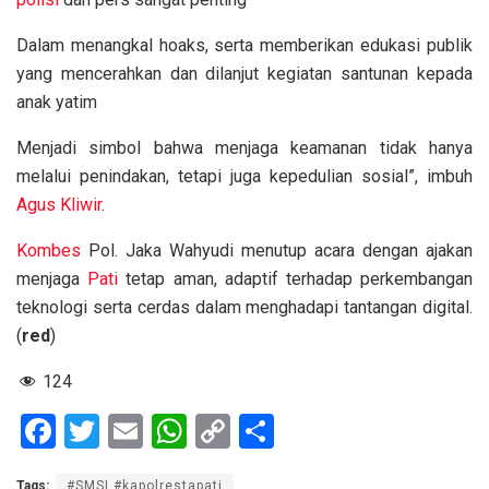
Dalam menangkal hoaks, serta memberikan edukasi publik
yang mencerahkan dan dilanjut kegiatan santunan kepada
anak yatim
Menjadi simbol bahwa menjaga keamanan tidak hanya
melalui penindakan, tetapi juga kepedulian sosial”, imbuh
Agus Kliwir
.
Kombes
Pol. Jaka Wahyudi menutup acara dengan ajakan
menjaga
Pati
tetap aman, adaptif terhadap perkembangan
teknologi serta cerdas dalam menghadapi tantangan digital.
(
red
)
124
F
T
E
W
C
S
a
wi
m
h
o
h
Tags:
#SMSI #kapolrestapati