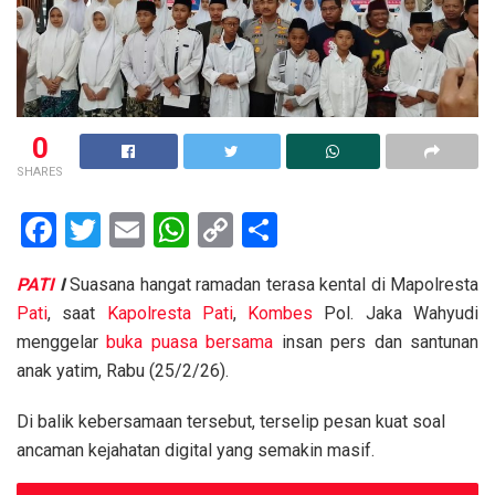
0
SHARES
F
T
E
W
C
S
a
wi
m
h
o
h
PATI
I
Suasana hangat ramadan terasa kental di Mapolresta
ce
tt
ail
at
py
ar
Pati
, saat
Kapolresta
Pati
,
Kombes
Pol. Jaka Wahyudi
b
er
s
Li
e
menggelar
buka puasa bersama
insan pers dan santunan
o
A
n
anak yatim, Rabu (25/2/26).
o
p
k
Di balik kebersamaan tersebut, terselip pesan kuat soal
k
p
ancaman kejahatan digital yang semakin masif.