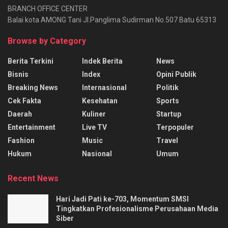
BRANCH OFFICE CENTER
Balai kota AMONG Tani Jl.Panglima Sudirman No.507 Batu 65313
Browse by Category
Berita Terkini
Indek Berita
News
Bisnis
Index
Opini Publik
Breaking News
Internasional
Politik
Cek Fakta
Kesehatan
Sports
Daerah
Kuliner
Startup
Entertainment
Live TV
Terpopuler
Fashion
Music
Travel
Hukum
Nasional
Umum
Recent News
Hari Jadi Pati ke-703, Momentum SMSI
Tingkatkan Profesionalisme Perusahaan Media
Siber