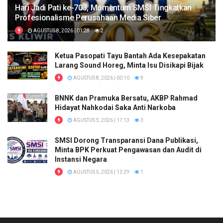
Hari Jadi Pati ke-703, Momentum SMSI Tingkatkan
Profesionalisme Perusahaan Media Siber
AGUSTUS 8, 2026 | 01:28
2
Ketua Pasopati Tayu Bantah Ada Kesepakatan
Larang Sound Horeg, Minta Isu Disikapi Bijak
AGUSTUS 8, 2026 | 00:10
9
BNNK dan Pramuka Bersatu, AKBP Rahmad
Hidayat Nahkodai Saka Anti Narkoba
AGUSTUS 5, 2026 | 17:13
3
SMSI Dorong Transparansi Dana Publikasi,
Minta BPK Perkuat Pengawasan dan Audit di
Instansi Negara
AGUSTUS 5, 2026 | 13:29
1