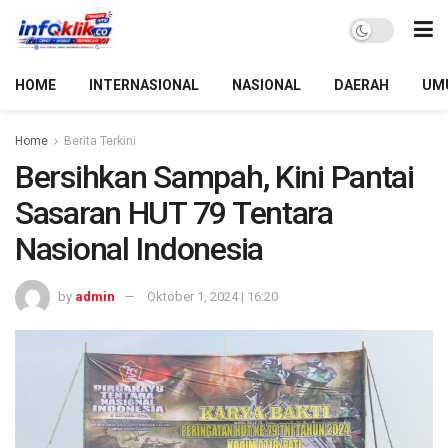
HOME
INTERNASIONAL
NASIONAL
DAERAH
UM
Home
Berita Terkini
Bersihkan Sampah, Kini Pantai
Sasaran HUT 79 Tentara
Nasional Indonesia
by
admin
Oktober 1, 2024 | 16:20