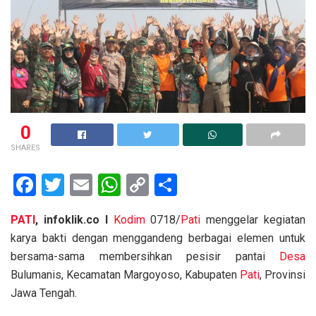
0
SHARES
F
T
E
W
C
S
a
wi
m
h
o
h
PATI
, infoklik.co I
Kodim
0718/
Pati
menggelar kegiatan
ce
tt
ail
at
py
ar
karya bakti dengan menggandeng berbagai elemen untuk
b
er
s
Li
e
bersama-sama membersihkan pesisir pantai
Desa
o
A
n
Bulumanis, Kecamatan Margoyoso, Kabupaten
Pati
, Provinsi
o
p
k
Jawa Tengah.