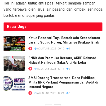
k
p
Hal ini adalah untuk antisipasi terkait sampah-sampah
yang terbawa oleh arus air pasang dan ombak sehingga
bertebaran di sepanjang pantai.
Baca
Juga
Ketua Pasopati Tayu Bantah Ada Kesepakatan
Larang Sound Horeg, Minta Isu Disikapi Bijak
AGUSTUS 8, 2026 | 00:10
9
BNNK dan Pramuka Bersatu, AKBP Rahmad
Hidayat Nahkodai Saka Anti Narkoba
AGUSTUS 5, 2026 | 17:13
3
SMSI Dorong Transparansi Dana Publikasi,
Minta BPK Perkuat Pengawasan dan Audit di
Instansi Negara
AGUSTUS 5, 2026 | 13:29
1