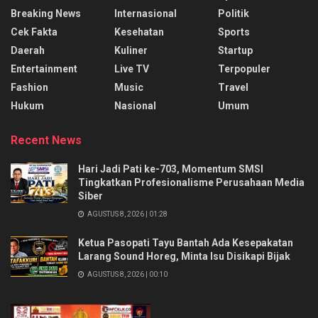
Breaking News
Internasional
Politik
Cek Fakta
Kesehatan
Sports
Daerah
Kuliner
Startup
Entertainment
Live TV
Terpopuler
Fashion
Music
Travel
Hukum
Nasional
Umum
Recent News
Hari Jadi Pati ke-703, Momentum SMSI
Tingkatkan Profesionalisme Perusahaan Media
Siber
AGUSTUS 8, 2026 | 01:28
Ketua Pasopati Tayu Bantah Ada Kesepakatan
Larang Sound Horeg, Minta Isu Disikapi Bijak
AGUSTUS 8, 2026 | 00:10