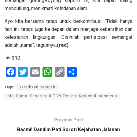
semangat gotong-royong seperti ini, kita dapat saling
mendukung, menikmati keindahan alam.
Ayo kita bersama tetap untuk berkontribusi. “Tidak hanya
hari ini, tetapi juga ke depan dalam menjaga kebersihan dan
kelestarian lingkungan. Disinilah partisipasi semangat
adalah utama”, tegasnya
.(red)
310
F
T
E
W
C
S
a
wi
m
h
o
h
Tags:
Bersihkan Sampah
ce
tt
ail
at
py
ar
Kini Pantai Sasaran HUT 79 Tentara Nasional Indonesia
b
er
s
Li
e
o
A
n
o
p
k
Previous Post
k
p
Basmi! Dandim Pati Soroti Kejahatan Jalanan