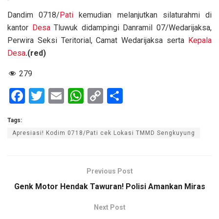
Dandim 0718/
Pati
kemudian melanjutkan silaturahmi di
kantor
Desa
Tluwuk didampingi Danramil 07/Wedarijaksa,
Perwira Seksi Teritorial, Camat Wedarijaksa serta
Kepala
Desa
.(red)
279
F
T
E
W
C
S
a
wi
m
h
o
h
Tags:
ce
tt
ail
at
py
ar
Apresiasi! Kodim 0718/Pati cek Lokasi TMMD Sengkuyung
b
er
s
Li
e
o
A
n
o
p
k
Previous Post
k
p
Genk Motor Hendak Tawuran! Polisi Amankan Miras
Next Post