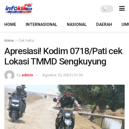
HOME
INTERNASIONAL
NASIONAL
DAERAH
UM
Home
Cek Fakta
Apresiasi! Kodim 0718/Pati cek
Lokasi TMMD Sengkuyung
by
admin
Agustus 10, 2024 | 01:09