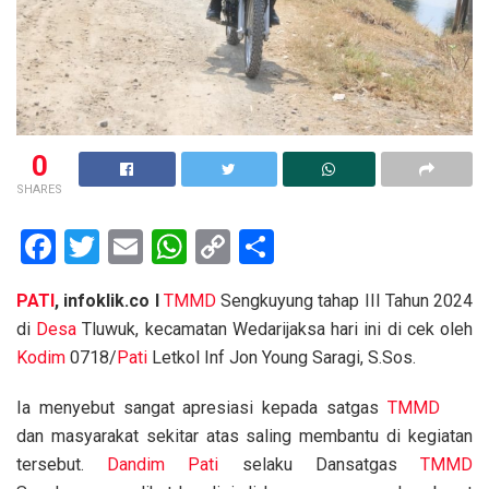
0
SHARES
F
T
E
W
C
S
a
wi
m
h
o
h
PATI
, infoklik.co I
TMMD
Sengkuyung tahap III Tahun 2024
ce
tt
ail
at
py
ar
di
Desa
Tluwuk, kecamatan Wedarijaksa hari ini di cek oleh
b
er
s
Li
e
Kodim
0718/
Pati
Letkol Inf Jon Young Saragi, S.Sos.
o
A
n
Ia menyebut sangat apresiasi kepada satgas
TMMD
o
p
k
dan masyarakat sekitar atas saling membantu di kegiatan
k
p
tersebut.
Dandim Pati
selaku Dansatgas
TMMD