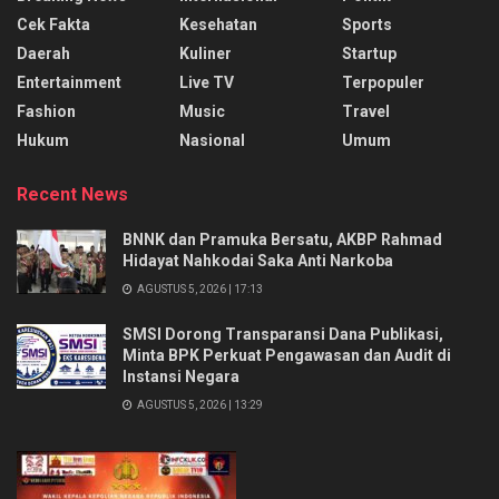
Cek Fakta
Kesehatan
Sports
Daerah
Kuliner
Startup
Entertainment
Live TV
Terpopuler
Fashion
Music
Travel
Hukum
Nasional
Umum
Recent News
BNNK dan Pramuka Bersatu, AKBP Rahmad
Hidayat Nahkodai Saka Anti Narkoba
AGUSTUS 5, 2026 | 17:13
SMSI Dorong Transparansi Dana Publikasi,
Minta BPK Perkuat Pengawasan dan Audit di
Instansi Negara
AGUSTUS 5, 2026 | 13:29