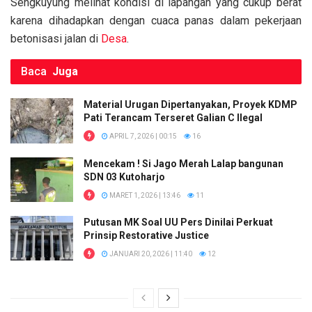
Sengkuyung melihat kondisi di lapangan yang cukup berat
karena dihadapkan dengan cuaca panas dalam pekerjaan
betonisasi jalan di
Desa
.
Baca
Juga
Material Urugan Dipertanyakan, Proyek KDMP
Pati Terancam Terseret Galian C Ilegal
APRIL 7, 2026 | 00:15
16
Mencekam ! Si Jago Merah Lalap bangunan
SDN 03 Kutoharjo
MARET 1, 2026 | 13:46
11
Putusan MK Soal UU Pers Dinilai Perkuat
Prinsip Restorative Justice
JANUARI 20, 2026 | 11:40
12