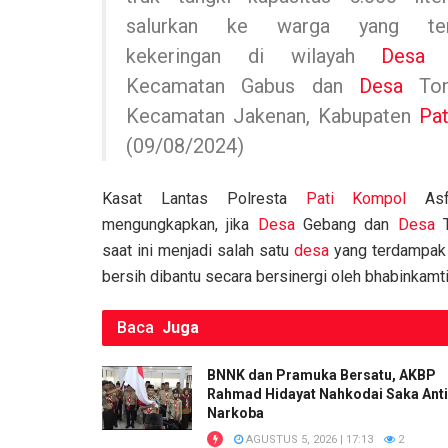
o
p
k
salurkan ke warga yang ter
k
p
kekeringan di wilayah
Desa
G
Kecamatan Gabus dan
Desa
Ton
Kecamatan Jakenan, Kabupaten
Pat
(09/08/2024)
Kasat Lantas Polresta
Pati
Kompol
Asfa
mengungkapkan, jika
Desa
Gebang dan
Desa
T
saat ini menjadi salah satu
desa
yang terdampak k
bersih dibantu secara bersinergi oleh bhabinkam
Baca
Juga
BNNK dan Pramuka Bersatu, AKBP
Rahmad Hidayat Nahkodai Saka Anti
Narkoba
AGUSTUS 5, 2026 | 17:13
2