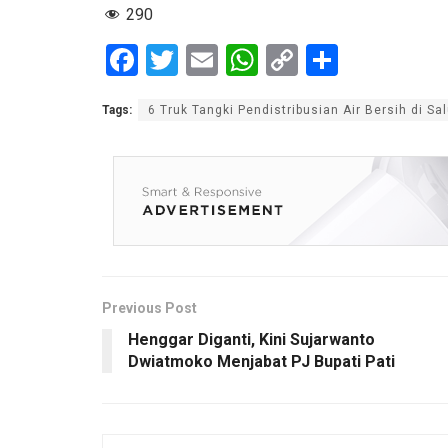
290
F
T
E
W
C
S
a
wi
m
h
o
h
Tags:
6 Truk Tangki Pendistribusian Air Bersih di Sa
ce
tt
ail
at
py
ar
b
er
s
Li
e
o
A
n
o
p
k
k
p
Previous Post
Henggar Diganti, Kini Sujarwanto
Dwiatmoko Menjabat PJ Bupati Pati