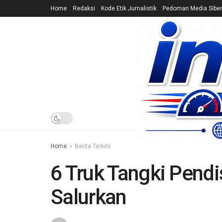
Home
Redaksi
Kode Etik Jurnalistik
Pedoman Media Siber
HOME
NEWS
Home
Berita Terkini
6 Truk Tangki Pendis
Salurkan