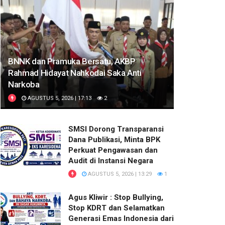
BNNK dan Pramuka Bersatu, AKBP
Rahmad Hidayat Nahkodai Saka Anti
Narkoba
AGUSTUS 5, 2026 | 17:13
2
SMSI Dorong Transparansi
Dana Publikasi, Minta BPK
Perkuat Pengawasan dan
Audit di Instansi Negara
AGUSTUS 5, 2026 | 13:29
1
Agus Kliwir : Stop Bullying,
Stop KDRT dan Selamatkan
Generasi Emas Indonesia dari