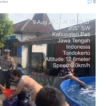
0
erkini