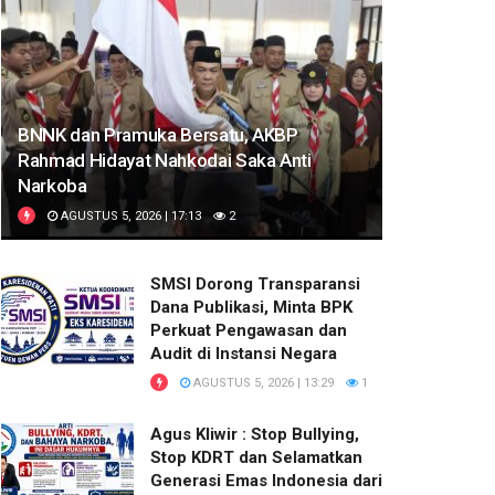
BNNK dan Pramuka Bersatu, AKBP
Rahmad Hidayat Nahkodai Saka Anti
Narkoba
AGUSTUS 5, 2026 | 17:13
2
SMSI Dorong Transparansi
Dana Publikasi, Minta BPK
Perkuat Pengawasan dan
Audit di Instansi Negara
AGUSTUS 5, 2026 | 13:29
1
Agus Kliwir : Stop Bullying,
Stop KDRT dan Selamatkan
Generasi Emas Indonesia dari