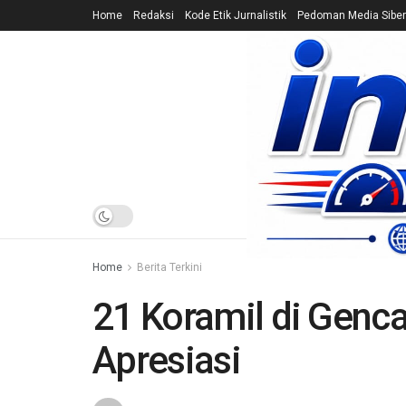
Home
Redaksi
Kode Etik Jurnalistik
Pedoman Media Siber
HOME
NEWS
Home
Berita Terkini
21 Koramil di Genc
Apresiasi