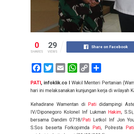
0
29
Share on Facebook
SHARES
VIEWS
F
T
E
W
C
S
a
wi
m
h
o
h
PATI
, infoklik.co I
Wakil Menteri Pertanian (Wam
ce
tt
ail
at
py
ar
hari ini melaksanakan kunjungan kerja di wilayah
b
er
s
Li
e
o
A
n
Kehadirane Wamentan di
Pati
didampingi Ast
IV/Diponegoro Kolonel Inf Lukman
Hakim
, S.Si
o
p
k
bersama Dandim 0718/
Pati
Letkol Inf Jon You
k
p
S.Sos beserta Forkopimda
Pati
, Polresta
Pati