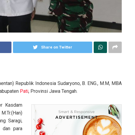
Share on Twitter
entan) Republik Indonesia Sudaryono, B. ENG., M.M, MBA
 Kabupaten
Pati
, Provinsi Jawa Tengah.
er Kasdam
, M.Tr.(Han)
ng Saragi,
dan para