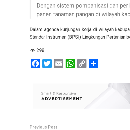
Dengan sistem pompanisasi dan perl
panen tanaman pangan di wilayah ka
Dalam agenda kunjungan kerja di wilayah kabup
Standar Instrumen (BPSI) Lingkungan Pertanian b
298
F
T
E
W
C
S
a
wi
m
h
o
h
ce
tt
ail
at
py
ar
b
er
s
Li
e
o
A
n
o
p
k
k
p
Previous Post