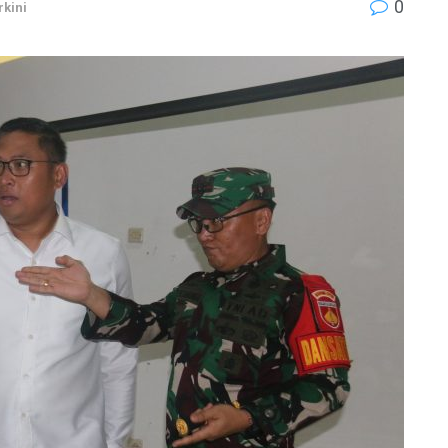
0
rkini