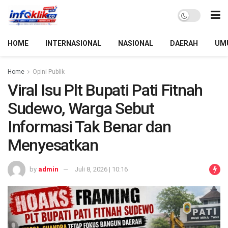
HOME
INTERNASIONAL
NASIONAL
DAERAH
UM
Home
Opini Publik
Viral Isu Plt Bupati Pati Fitnah
Sudewo, Warga Sebut
Informasi Tak Benar dan
Menyesatkan
by
admin
Juli 8, 2026 | 10:16