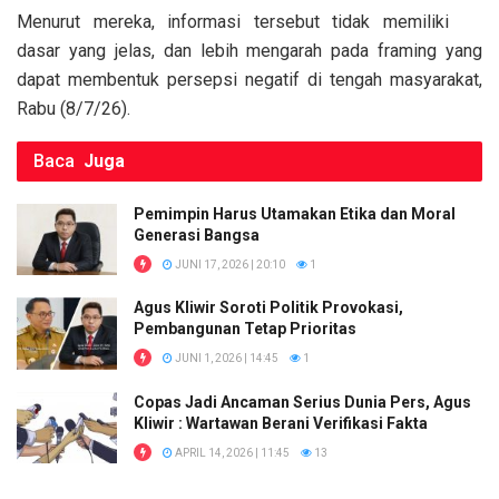
o
p
k
Menurut mereka, informasi tersebut tidak memiliki
k
p
dasar yang jelas, dan lebih mengarah pada framing yang
dapat membentuk persepsi negatif di tengah masyarakat,
Rabu (8/7/26).
Baca
Juga
Pemimpin Harus Utamakan Etika dan Moral
Generasi Bangsa
JUNI 17, 2026 | 20:10
1
Agus Kliwir Soroti Politik Provokasi,
Pembangunan Tetap Prioritas
JUNI 1, 2026 | 14:45
1
Copas Jadi Ancaman Serius Dunia Pers, Agus
Kliwir : Wartawan Berani Verifikasi Fakta
APRIL 14, 2026 | 11:45
13