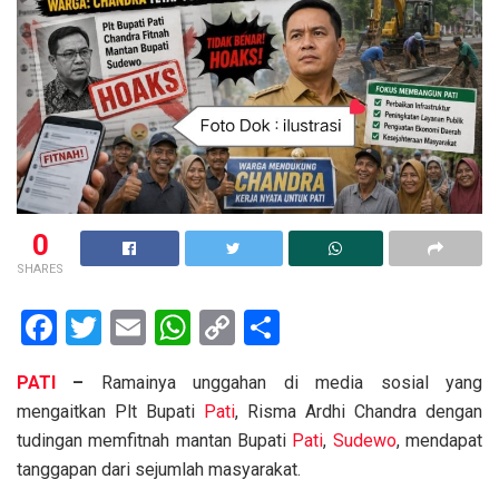
0
SHARES
F
T
E
W
C
S
a
wi
m
h
o
h
PATI
–
Ramainya unggahan di media sosial yang
ce
tt
ail
at
py
ar
mengaitkan Plt Bupati
Pati
, Risma Ardhi Chandra dengan
b
er
s
Li
e
tudingan memfitnah mantan Bupati
Pati
,
Sudewo
, mendapat
o
A
n
tanggapan dari sejumlah masyarakat.