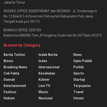
Jakarta Timur
ADDRES OFFICE SEKERTARIAT dan REDAKSI : JL.Tondonegoro
No.12 blok B 5-6 Dosoman Pati wetan Kabupaten Pati Jawa
Tengah kode pos 59115
BRANCH OFFICE CENTER
Balai kota AMONG Tani Jl.Panglima Sudirman No.507 Batu 65313
Browse by Category
Berita Terkini
Indek Berita
News
Bisnis
Index
Opini Publik
Breaking News
Internasional
Politik
Cek Fakta
Kesehatan
Sports
Daerah
Kuliner
Startup
Entertainment
Live TV
Terpopuler
Fashion
Music
Travel
Hukum
Nasional
Umum