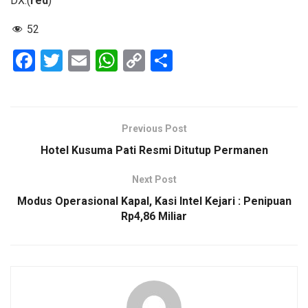
DX.(
red
)
52
F
T
E
W
C
S
a
wi
m
h
o
h
ce
tt
ail
at
py
ar
b
er
s
Li
e
Previous Post
o
A
n
Hotel Kusuma Pati Resmi Ditutup Permanen
o
p
k
Next Post
k
p
Modus Operasional Kapal, Kasi Intel Kejari : Penipuan
Rp4,86 Miliar