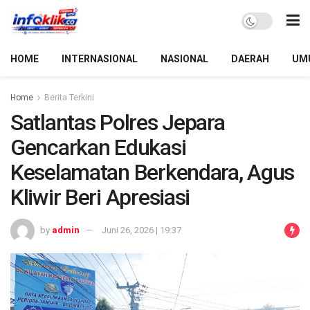
HOME
INTERNASIONAL
NASIONAL
DAERAH
UM
Home
Berita Terkini
Satlantas Polres Jepara
Gencarkan Edukasi
Keselamatan Berkendara, Agus
Kliwir Beri Apresiasi
by
admin
Juni 26, 2026 | 19:37