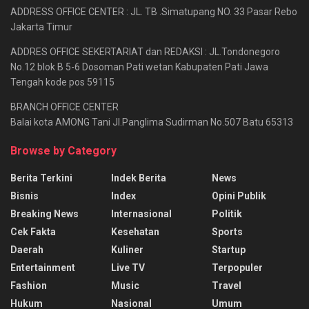
ADDRESS OFFICE CENTER : JL. TB .Simatupang NO. 33 Pasar Rebo
Jakarta Timur
ADDRES OFFICE SEKERTARIAT dan REDAKSI : JL.Tondonegoro
No.12 blok B 5-6 Dosoman Pati wetan Kabupaten Pati Jawa
Tengah kode pos 59115
BRANCH OFFICE CENTER
Balai kota AMONG Tani Jl.Panglima Sudirman No.507 Batu 65313
Browse by Category
Berita Terkini
Indek Berita
News
Bisnis
Index
Opini Publik
Breaking News
Internasional
Politik
Cek Fakta
Kesehatan
Sports
Daerah
Kuliner
Startup
Entertainment
Live TV
Terpopuler
Fashion
Music
Travel
Hukum
Nasional
Umum