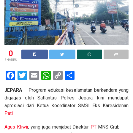
0
SHARES
F
T
E
W
C
S
a
wi
m
h
o
h
JEPARA –
Program edukasi keselamatan berkendara yang
ce
tt
ail
at
py
ar
digagas oleh Satlantas Polres Jepara, kini mendapat
b
er
s
Li
e
apresiasi dari Ketua Koordinator SMSI Eks Karesidenan
o
A
n
Pati
o
p
k
Agus Kliwir
, yang juga menjabat Direktur
PT
MNS Grub
k
p