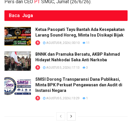
Pers dan CEO
PT
SMGC, Jumat (26/6/26).
Baca
Juga
Ketua Pasopati Tayu Bantah Ada Kesepakatan
Larang Sound Horeg, Minta Isu Disikapi Bijak
AGUSTUS 8, 2026 | 00:10
11
BNNK dan Pramuka Bersatu, AKBP Rahmad
Hidayat Nahkodai Saka Anti Narkoba
AGUSTUS 5, 2026 | 17:13
3
SMSI Dorong Transparansi Dana Publikasi,
Minta BPK Perkuat Pengawasan dan Audit di
Instansi Negara
AGUSTUS 5, 2026 | 13:29
1