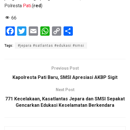
Polresta
Pati
.(
red
)
66
F
T
E
W
C
S
a
wi
m
h
o
h
Tags:
#jepara #satlantas #edukasi #smsi
ce
tt
ail
at
py
ar
b
er
s
Li
e
o
A
n
Previous Post
o
p
k
Kapolresta Pati Baru, SMSI Apresiasi AKBP Sigit
k
p
Next Post
771 Kecelakaan, Kasatlantas Jepara dan SMSI Sepakat
Gencarkan Edukasi Keselamatan Berkendara