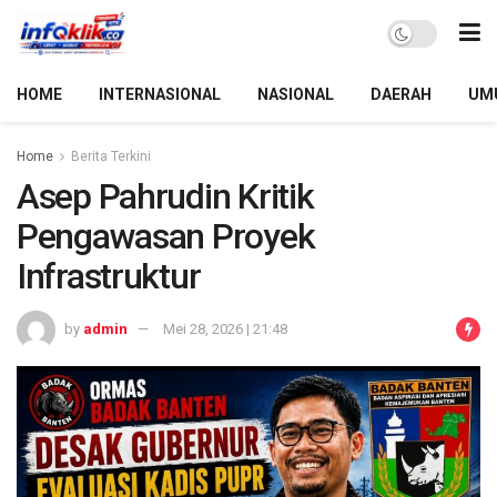
HOME
INTERNASIONAL
NASIONAL
DAERAH
UM
Home
Berita Terkini
Asep Pahrudin Kritik
Pengawasan Proyek
Infrastruktur
by
admin
Mei 28, 2026 | 21:48