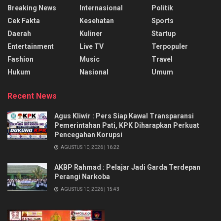
Breaking News
Internasional
Politik
Cek Fakta
Kesehatan
Sports
Daerah
Kuliner
Startup
Entertainment
Live TV
Terpopuler
Fashion
Music
Travel
Hukum
Nasional
Umum
Recent News
Agus Kliwir : Pers Siap Kawal Transparansi
Pemerintahan Pati, KPK Diharapkan Perkuat
Pencegahan Korupsi
AGUSTUS 10, 2026 | 16:22
AKBP Rahmad : Pelajar Jadi Garda Terdepan
Perangi Narkoba
AGUSTUS 10, 2026 | 15:43