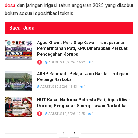
k
p
desa
dan jaringan irigasi tahun anggaran 2025 yang disebut
belum sesuai spesifikasi teknis.
Baca
Juga
Agus Kliwir : Pers Siap Kawal Transparansi
Pemerintahan Pati, KPK Diharapkan Perkuat
Pencegahan Korupsi
AGUSTUS 10, 2026 | 16:22
1
AKBP Rahmad : Pelajar Jadi Garda Terdepan
Perangi Narkoba
AGUSTUS 10, 2026 | 15:43
1
HUT Kasat Narkoba Polresta Pati, Agus Kliwir
Dorong Penguatan Sinergi Lawan Narkotika
AGUSTUS 10, 2026 | 12:25
1