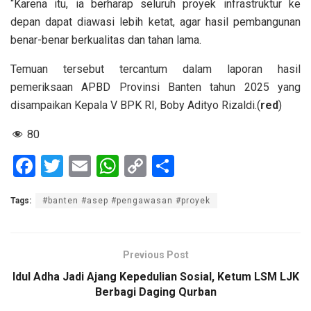
“Karena itu, ia berharap seluruh proyek infrastruktur ke
depan dapat diawasi lebih ketat, agar hasil pembangunan
benar-benar berkualitas dan tahan lama.
Temuan tersebut tercantum dalam laporan hasil
pemeriksaan APBD Provinsi Banten tahun 2025 yang
disampaikan Kepala V BPK RI, Boby Adityo Rizaldi.(
red
)
80
F
T
E
W
C
S
a
wi
m
h
o
h
Tags:
#banten #asep #pengawasan #proyek
ce
tt
ail
at
py
ar
b
er
s
Li
e
o
A
n
Previous Post
o
p
k
Idul Adha Jadi Ajang Kepedulian Sosial, Ketum LSM LJK
Berbagi Daging Qurban
k
p