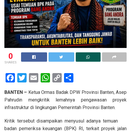
0
SHARES
F
T
E
W
C
S
a
wi
m
h
o
h
BANTEN –
Ketua Ormas Badak DPW Provinsi Banten, Asep
ce
tt
ail
at
py
ar
Pahrudin mengkritik lemahnya pengawasan proyek
b
er
s
Li
e
infrastruktur di lingkungan Pemerintah Provinsi Banten.
o
A
n
Kritik tersebut disampaikan menyusul adanya temuan
o
p
k
badan pemeriksa keuangan (BPK) RI, terkait proyek jalan