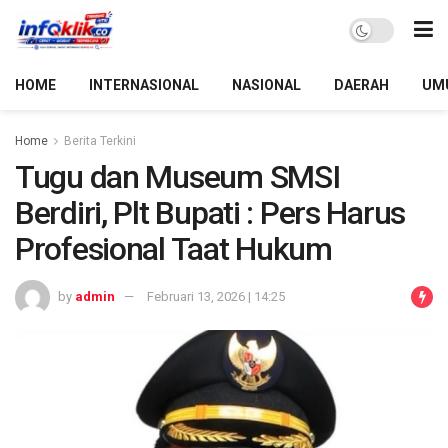
HOME
INTERNASIONAL
NASIONAL
DAERAH
UM
Home
Berita Terkini
Tugu dan Museum SMSI
Berdiri, Plt Bupati : Pers Harus
Profesional Taat Hukum
by
admin
Februari 13, 2026 | 14:25