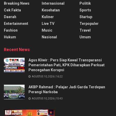
Breaking News
Internasional
Politik
Cek Fakta
Kesehatan
Sports
Daerah
Kuliner
Startup
Entertainment
Live TV
Terpopuler
Fashion
Music
Travel
Hukum
Nasional
Umum
Recent News
Agus Kliwir : Pers Siap Kawal Transparansi
Pemerintahan Pati, KPK Diharapkan Perkuat
Pencegahan Korupsi
AGUSTUS 10, 2026 | 16:22
AKBP Rahmad : Pelajar Jadi Garda Terdepan
Perangi Narkoba
AGUSTUS 10, 2026 | 15:43