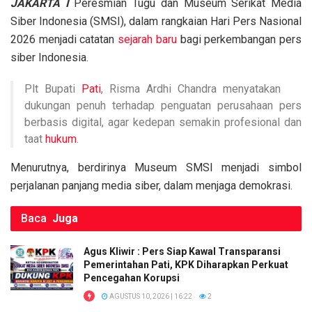
JAKARTA I
Peresmian Tugu dan Museum Serikat Media
ce
tt
ail
at
py
ar
Siber Indonesia (SMSI), dalam rangkaian Hari Pers Nasional
b
er
s
Li
e
2026 menjadi catatan
sejarah baru
bagi perkembangan pers
o
A
n
siber Indonesia.
o
p
k
Plt Bupati
Pati
, Risma Ardhi Chandra menyatakan
k
p
dukungan penuh terhadap penguatan perusahaan pers
berbasis digital, agar kedepan semakin profesional dan
taat
hukum
.
Menurutnya, berdirinya Museum SMSI menjadi simbol
perjalanan panjang media siber, dalam menjaga demokrasi.
Baca
Juga
Agus Kliwir : Pers Siap Kawal Transparansi
Pemerintahan Pati, KPK Diharapkan Perkuat
Pencegahan Korupsi
AGUSTUS 10, 2026 | 16:22
2