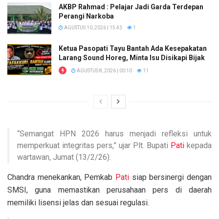
AKBP Rahmad : Pelajar Jadi Garda Terdepan
Perangi Narkoba
AGUSTUS 10, 2026 | 15:43
1
Ketua Pasopati Tayu Bantah Ada Kesepakatan
Larang Sound Horeg, Minta Isu Disikapi Bijak
AGUSTUS 8, 2026 | 00:10
11
“Semangat HPN 2026 harus menjadi refleksi untuk
memperkuat integritas pers,” ujar Plt. Bupati
Pati
kepada
wartawan, Jumat (13/2/26).
Chandra menekankan, Pemkab
Pati
siap bersinergi dengan
SMSI, guna memastikan perusahaan pers di daerah
memiliki lisensi jelas dan sesuai regulasi.