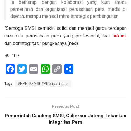
Ia berharap, dengan kolaborasi yang kuat antara
pemerintah dan organisasi perusahaan pers, media di
daerah, mampu menjadi mitra strategis pembangunan.
“Semoga SMSI semakin solid, dan menjadi garda terdepan
membina perusahaan pers yang profesional, taat
hukum
,
dan berintegritas,” pungkasnya.(
red
)
107
F
T
E
W
C
S
a
wi
m
h
o
h
Tags:
#HPN #SMSI #Pltbupati pati
ce
tt
ail
at
py
ar
b
er
s
Li
e
o
A
n
Previous Post
o
p
k
Pemerintah Gandeng SMSI, Gubernur Jateng Tekankan
Integritas Pers
k
p