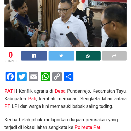
0
SHARES
F
T
E
W
C
S
a
wi
m
h
o
h
PATI
I
Konflik agraria di
Desa
Pundenrejo, Kecamatan Tayu,
ce
tt
ail
at
py
ar
Kabupaten
Pati
, kembali memanas. Sengketa lahan antara
b
er
s
Li
e
PT
. LPI dan warga kini memasuki babak saling tuding.
o
A
n
Kedua belah pihak melaporkan dugaan perusakan yang
o
p
k
terjadi di lokasi lahan sengketa ke
Polresta Pati
.