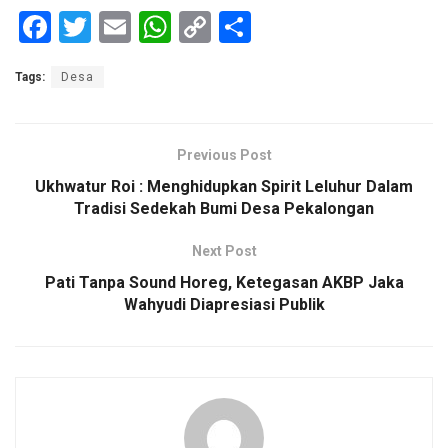
F
T
E
W
C
S
a
wi
m
h
o
h
Tags:
Desa
ce
tt
ail
at
py
ar
b
er
s
Li
e
o
A
n
Previous Post
o
p
k
Ukhwatur Roi : Menghidupkan Spirit Leluhur Dalam
Tradisi Sedekah Bumi Desa Pekalongan
k
p
Next Post
Pati Tanpa Sound Horeg, Ketegasan AKBP Jaka
Wahyudi Diapresiasi Publik