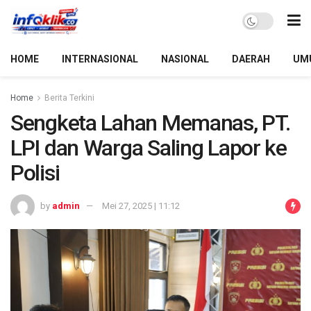
HOME
INTERNASIONAL
NASIONAL
DAERAH
UM
Home
Berita Terkini
Sengketa Lahan Memanas, PT.
LPI dan Warga Saling Lapor ke
Polisi
by
admin
Mei 27, 2025 | 11:12