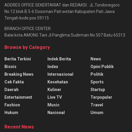
ADDRES OFFICE SEKERTARIAT dan REDAKSI : JL.Tondonegoro
No.12 blok B 5-6 Dosoman Pati wetan Kabupaten Pati Jawa
Tengah kode pos 59115
BRANCH OFFICE CENTER
Balai kota AMONG Tani Jl.Panglima Sudirman No.507 Batu 65313
Browse by Category
Berita Terkini
Indek Berita
News
Bisnis
Index
Opini Publik
Breaking News
Internasional
Politik
Cek Fakta
Kesehatan
Sports
Daerah
Kuliner
Startup
Entertainment
Live TV
Terpopuler
Fashion
Music
Travel
Hukum
Nasional
Umum
Recent News