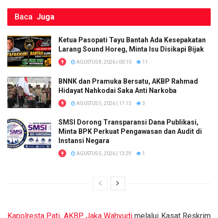
k
p
Baca
Juga
Ketua Pasopati Tayu Bantah Ada Kesepakatan
Larang Sound Horeg, Minta Isu Disikapi Bijak
AGUSTUS 8, 2026 | 00:10
11
BNNK dan Pramuka Bersatu, AKBP Rahmad
Hidayat Nahkodai Saka Anti Narkoba
AGUSTUS 5, 2026 | 17:13
3
SMSI Dorong Transparansi Dana Publikasi,
Minta BPK Perkuat Pengawasan dan Audit di
Instansi Negara
AGUSTUS 5, 2026 | 13:29
1
Kapolresta
Pati
,
AKBP Jaka Wahyudi
melalui Kasat Reskrim