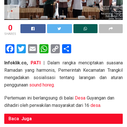
0
SHARES
F
T
E
W
C
S
a
wi
m
h
o
h
Infoklik.co,
PATI
|
Dalam rangka menciptakan suasana
ce
tt
ail
at
py
ar
Ramadan yang harmonis, Pemerintah Kecamatan Trangkil
b
er
s
Li
e
mengadakan sosialisasi tentang larangan dan aturan
o
A
n
penggunaan
sound horeg
.
o
p
k
Pertemuan ini berlangsung di balai
Desa
Guyangan dan
k
p
dihadiri oleh perwakilan masyarakat dari 16
desa
.
Baca
Juga