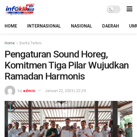
HOME
INTERNASIONAL
NASIONAL
DAERAH
UM
Home
Berita Terkini
Pengaturan Sound Horeg,
Komitmen Tiga Pilar Wujudkan
Ramadan Harmonis
by
admin
Januari 22, 2025 | 22:29