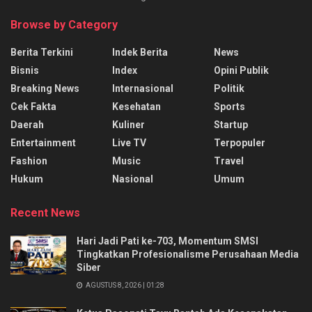
Browse by Category
Berita Terkini
Indek Berita
News
Bisnis
Index
Opini Publik
Breaking News
Internasional
Politik
Cek Fakta
Kesehatan
Sports
Daerah
Kuliner
Startup
Entertainment
Live TV
Terpopuler
Fashion
Music
Travel
Hukum
Nasional
Umum
Recent News
Hari Jadi Pati ke-703, Momentum SMSI
Tingkatkan Profesionalisme Perusahaan Media
Siber
AGUSTUS 8, 2026 | 01:28