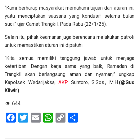
“Kami berharap masyarakat memahami tujuan dari aturan ini,
yaitu menciptakan suasana yang kondusif selama bulan
suci,” ujar Camat Trangkil, Pada Rabu (22/1/25).
Selain itu, pihak keamanan juga berencana melakukan patroli
untuk memastikan aturan ini dipatuhi.
“Kita semua memiliki tanggung jawab untuk menjaga
ketertiban. Dengan kerja sama yang baik, Ramadan di
Trangkil akan berlangsung aman dan nyaman,” ungkap
Kapolsek Wedarijaksa,
AKP
Suntoro, S.Sos., M.H.
(@Gus
Kliwir)
644
F
T
E
W
C
S
a
wi
m
h
o
h
ce
tt
ail
at
py
ar