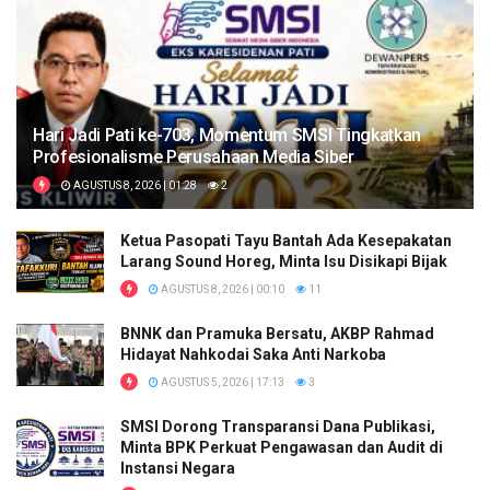
Hari Jadi Pati ke-703, Momentum SMSI Tingkatkan
Profesionalisme Perusahaan Media Siber
AGUSTUS 8, 2026 | 01:28
2
Ketua Pasopati Tayu Bantah Ada Kesepakatan
Larang Sound Horeg, Minta Isu Disikapi Bijak
AGUSTUS 8, 2026 | 00:10
11
BNNK dan Pramuka Bersatu, AKBP Rahmad
Hidayat Nahkodai Saka Anti Narkoba
AGUSTUS 5, 2026 | 17:13
3
SMSI Dorong Transparansi Dana Publikasi,
Minta BPK Perkuat Pengawasan dan Audit di
Instansi Negara