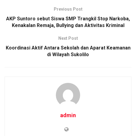
b
er
s
Li
e
Previous Post
o
A
n
AKP Suntoro sebut Siswa SMP Trangkil Stop Narkoba,
o
p
k
Kenakalan Remaja, Bullying dan Aktivitas Kriminal
k
p
Next Post
Koordinasi Aktif Antara Sekolah dan Aparat Keamanan
di Wilayah Sukolilo
admin