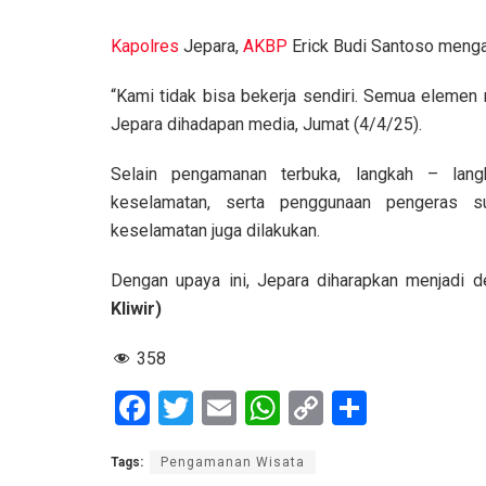
Kapolres
Jepara,
AKBP
Erick Budi Santoso mengat
“Kami tidak bisa bekerja sendiri. Semua elemen 
Jepara dihadapan media, Jumat (4/4/25).
Selain pengamanan terbuka, langkah – lang
keselamatan, serta penggunaan pengeras su
keselamatan juga dilakukan.
Dengan upaya ini, Jepara diharapkan menjadi d
Kliwir)
358
F
T
E
W
C
S
a
wi
m
h
o
h
Tags:
Pengamanan Wisata
ce
tt
ail
at
py
ar