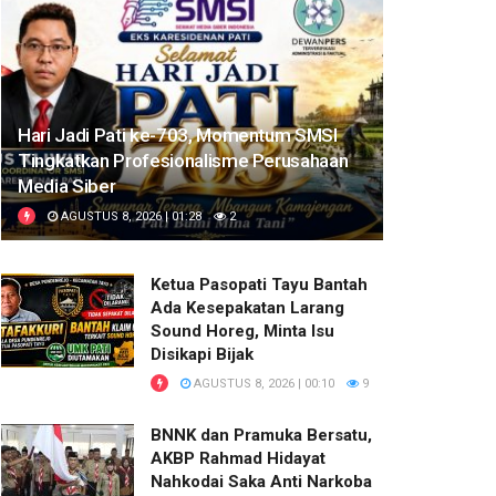
Hari Jadi Pati ke-703, Momentum SMSI
Tingkatkan Profesionalisme Perusahaan
Media Siber
AGUSTUS 8, 2026 | 01:28
2
Ketua Pasopati Tayu Bantah
Ada Kesepakatan Larang
Sound Horeg, Minta Isu
Disikapi Bijak
AGUSTUS 8, 2026 | 00:10
9
BNNK dan Pramuka Bersatu,
AKBP Rahmad Hidayat
Nahkodai Saka Anti Narkoba