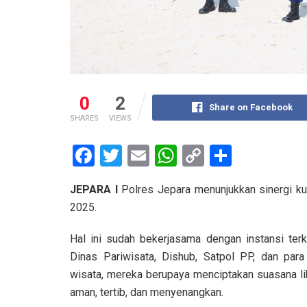
0
2
Share on Facebook
SHARES
VIEWS
F
T
E
W
C
S
a
wi
m
h
o
h
JEPARA I
Polres Jepara menunjukkan sinergi kua
ce
tt
ail
at
py
ar
2025.
b
er
s
Li
e
o
A
n
Hal ini sudah bekerjasama dengan instansi terk
Dinas Pariwisata, Dishub, Satpol PP, dan para
o
p
k
wisata, mereka berupaya menciptakan suasana li
k
p
aman, tertib, dan menyenangkan.