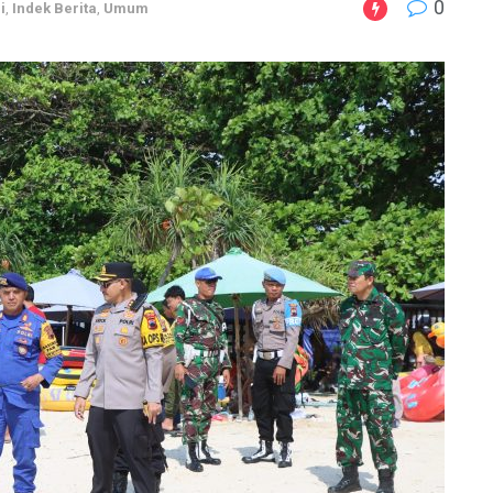
0
i
,
Indek Berita
,
Umum