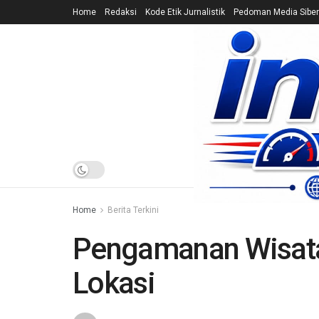
Home
Redaksi
Kode Etik Jurnalistik
Pedoman Media Siber
HOME
NEWS
Home
Berita Terkini
Pengamanan Wisata
Lokasi