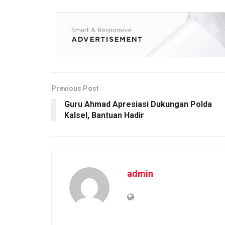
b
er
s
Li
e
o
A
n
o
p
k
k
p
Previous Post
Guru Ahmad Apresiasi Dukungan Polda
Kalsel, Bantuan Hadir
admin