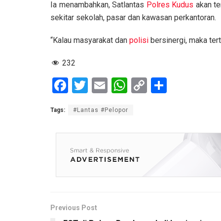
Ia menambahkan, Satlantas
Polres Kudus
akan ter
sekitar sekolah, pasar dan kawasan perkantoran.
“Kalau masyarakat dan
polisi
bersinergi, maka tert
232
F
T
E
W
C
S
a
wi
m
h
o
h
Tags:
#Lantas #Pelopor
ce
tt
ail
at
py
ar
b
er
s
Li
e
o
A
n
o
p
k
k
p
Previous Post