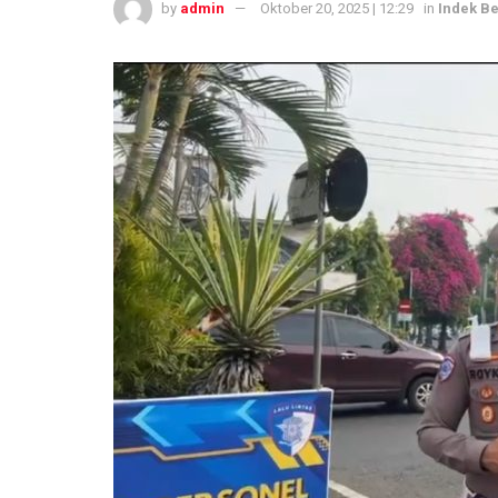
by
admin
Oktober 20, 2025 | 12:29
in
Indek Be