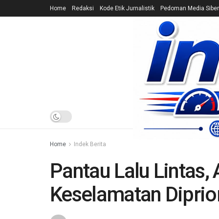
Home
Redaksi
Kode Etik Jurnalistik
Pedoman Media Siber
HOME
NEWS
Home
Indek Berita
Pantau Lalu Lintas,
Keselamatan Diprio