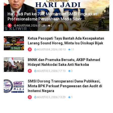
Hari Jadi Pati ke-703, Momentum SMSI Tingkatkan
Profesionalisme Perusahaan Media Siber
AGUSTUS 8, 2026 | 01:28
2
Ketua Pasopati Tayu Bantah Ada Kesepakatan
Larang Sound Horeg, Minta Isu Disikapi Bijak
AGUSTUS 8, 2026 | 00:10
11
BNNK dan Pramuka Bersatu, AKBP Rahmad
Hidayat Nahkodai Saka Anti Narkoba
AGUSTUS 5, 2026 | 17:13
3
SMSI Dorong Transparansi Dana Publikasi,
Minta BPK Perkuat Pengawasan dan Audit di
Instansi Negara
AGUSTUS 5, 2026 | 13:29
1