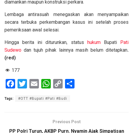
diamankan maupun konstruksi perkara.
Lembaga antirasuah menegaskan akan menyampaikan
secara terbuka perkembangan kasus ini setelah proses
pemeriksaan awal selesai.
Hingga berita ini diturunkan, status
hukum
Bupati
Pati
Sudewo
dan tujuh pihak lainnya masih belum ditetapkan
.
(red)
177
F
T
E
W
C
S
a
wi
m
h
o
h
Tags:
#OTT #Bupati #Pati #Budi
ce
tt
ail
at
py
ar
b
er
s
Li
e
o
A
n
Previous Post
o
p
k
PP Polri Turun, AKBP Purn. Nyamin Ajak Simpatisan