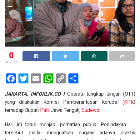
0
SHARES
F
T
E
W
C
S
a
wi
m
h
o
h
JAKARTA, INFOKLIK.CO I
Operasi tangkap tangan (OTT)
ce
tt
ail
at
py
ar
yang dilakukan Komisi Pemberantasan Korupsi (
KPK
)
b
er
s
Li
e
terhadap Bupati
Pati
, Jawa Tengah,
Sudewo
o
A
n
Hari ini terus menjadi perhatian publik. Penindakan
o
p
k
tersebut dinilai menguatkan dugaan adanya praktik
k
p