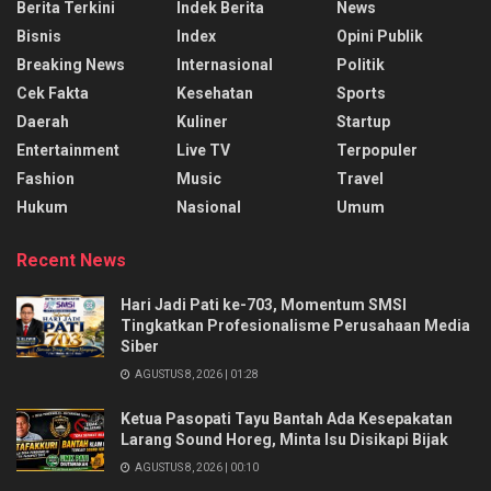
Berita Terkini
Indek Berita
News
Bisnis
Index
Opini Publik
Breaking News
Internasional
Politik
Cek Fakta
Kesehatan
Sports
Daerah
Kuliner
Startup
Entertainment
Live TV
Terpopuler
Fashion
Music
Travel
Hukum
Nasional
Umum
Recent News
Hari Jadi Pati ke-703, Momentum SMSI
Tingkatkan Profesionalisme Perusahaan Media
Siber
AGUSTUS 8, 2026 | 01:28
Ketua Pasopati Tayu Bantah Ada Kesepakatan
Larang Sound Horeg, Minta Isu Disikapi Bijak
AGUSTUS 8, 2026 | 00:10