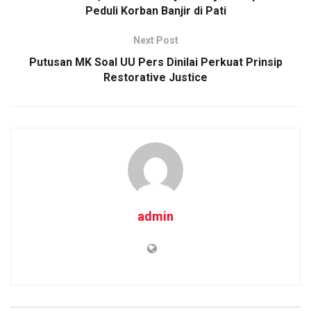
Peduli Korban Banjir di Pati
k
p
Next Post
Putusan MK Soal UU Pers Dinilai Perkuat Prinsip
Restorative Justice
admin