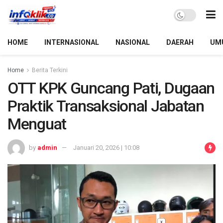
HOME
INTERNASIONAL
NASIONAL
DAERAH
UM
Home
Berita Terkini
OTT KPK Guncang Pati, Dugaan
Praktik Transaksional Jabatan
Menguat
by
admin
Januari 20, 2026 | 10:08