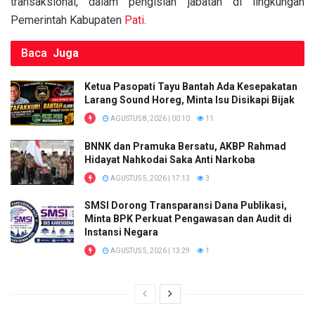
transaksional, dalam pengisian jabatan di lingkungan
Pemerintah Kabupaten
Pati
.
Baca
Juga
Ketua Pasopati Tayu Bantah Ada Kesepakatan
Larang Sound Horeg, Minta Isu Disikapi Bijak
AGUSTUS 8, 2026 | 00:10
11
BNNK dan Pramuka Bersatu, AKBP Rahmad
Hidayat Nahkodai Saka Anti Narkoba
AGUSTUS 5, 2026 | 17:13
3
SMSI Dorong Transparansi Dana Publikasi,
Minta BPK Perkuat Pengawasan dan Audit di
Instansi Negara
AGUSTUS 5, 2026 | 13:29
1