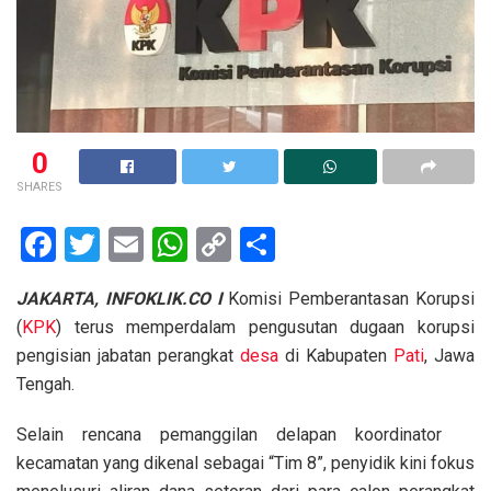
0
SHARES
F
T
E
W
C
S
a
wi
m
h
o
h
JAKARTA, INFOKLIK.CO I
Komisi Pemberantasan Korupsi
ce
tt
ail
at
py
ar
(
KPK
) terus memperdalam pengusutan dugaan korupsi
b
er
s
Li
e
pengisian jabatan perangkat
desa
di Kabupaten
Pati
, Jawa
o
A
n
Tengah.
o
p
k
Selain rencana pemanggilan delapan koordinator
k
p
kecamatan yang dikenal sebagai “Tim 8”, penyidik kini fokus