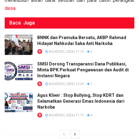
menelusuri aliran dana setoran dari para calon perangkat
desa
.
Baca
Juga
BNNK dan Pramuka Bersatu, AKBP Rahmad
Hidayat Nahkodai Saka Anti Narkoba
AGUSTUS 5, 2026 | 17:13
2
SMSI Dorong Transparansi Dana Publikasi,
Minta BPK Perkuat Pengawasan dan Audit di
Instansi Negara
AGUSTUS 5, 2026 | 13:29
1
Agus Kliwir : Stop Bullying, Stop KDRT dan
Selamatkan Generasi Emas Indonesia dari
Narkoba
AGUSTUS 5, 2026 | 11:17
3