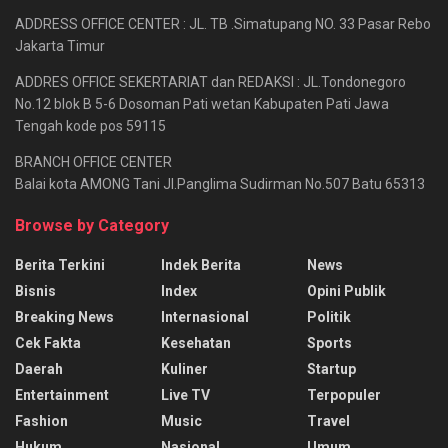
ADDRESS OFFICE CENTER : JL. TB .Simatupang NO. 33 Pasar Rebo
Jakarta Timur
ADDRES OFFICE SEKERTARIAT dan REDAKSI : JL.Tondonegoro
No.12 blok B 5-6 Dosoman Pati wetan Kabupaten Pati Jawa
Tengah kode pos 59115
BRANCH OFFICE CENTER
Balai kota AMONG Tani Jl.Panglima Sudirman No.507 Batu 65313
Browse by Category
Berita Terkini
Indek Berita
News
Bisnis
Index
Opini Publik
Breaking News
Internasional
Politik
Cek Fakta
Kesehatan
Sports
Daerah
Kuliner
Startup
Entertainment
Live TV
Terpopuler
Fashion
Music
Travel
Hukum
Nasional
Umum