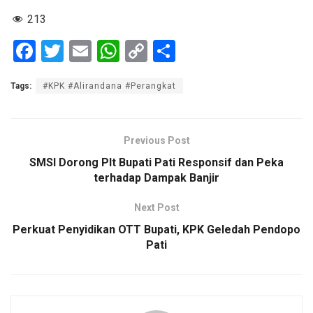
213
F
T
E
W
C
S
a
wi
m
h
o
h
Tags:
#KPK #Alirandana #Perangkat
ce
tt
ail
at
py
ar
b
er
s
Li
e
o
A
n
Previous Post
o
p
k
SMSI Dorong Plt Bupati Pati Responsif dan Peka
terhadap Dampak Banjir
k
p
Next Post
Perkuat Penyidikan OTT Bupati, KPK Geledah Pendopo
Pati