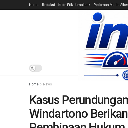
Home
Redaksi
Kode Etik Jurnalistik
Pedoman Media Siber
HOME
NEWS
Home
News
Kasus Perundungan 
Windartono Berikan
Pembinaan Hukum k