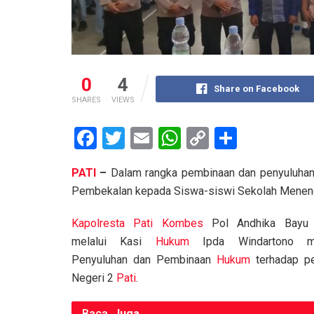
0
4
Share on Facebook
SHARES
VIEWS
F
T
E
W
C
S
a
wi
m
h
o
h
PATI
–
Dalam rangka pembinaan dan penyuluha
ce
tt
ail
at
py
ar
Pembekalan kepada Siswa-siswi Sekolah Meneng
b
er
s
Li
e
o
A
n
Kapolresta Pati
Kombes
Pol Andhika Bayu 
melalui Kasi
Hukum
Ipda Windartono me
o
p
k
Penyuluhan dan Pembinaan
Hukum
terhadap pe
k
p
Negeri 2
Pati
.
Baca
Juga