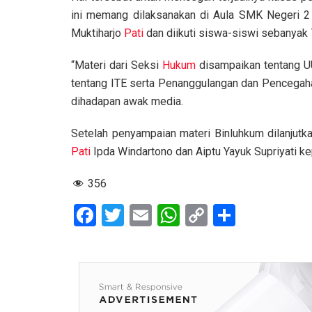
ini memang dilaksanakan di Aula SMK Negeri 
Muktiharjo
Pati
dan diikuti siswa-siswi sebanyak 
“Materi dari Seksi
Hukum
disampaikan tentang U
tentang ITE serta Penanggulangan dan Pencegaha
dihadapan awak media.
Setelah penyampaian materi Binluhkum dilanjutk
Pati
Ipda Windartono dan Aiptu Yayuk Supriyati 
356
F
T
E
W
C
S
a
wi
m
h
o
h
ce
tt
ail
at
py
ar
b
er
s
Li
e
o
A
n