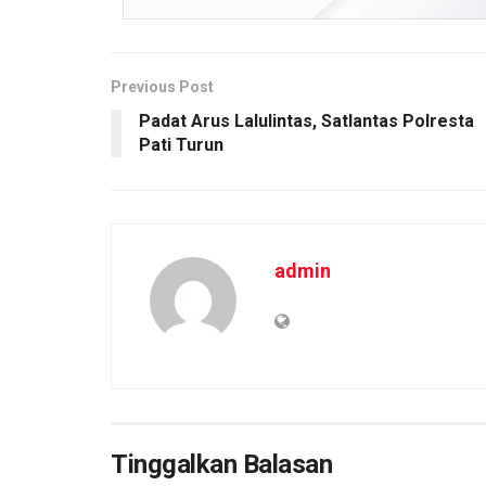
o
p
k
k
p
Previous Post
Padat Arus Lalulintas, Satlantas Polresta
Pati Turun
admin
Tinggalkan Balasan