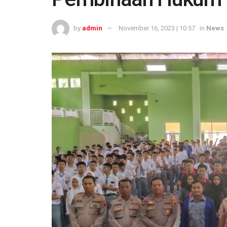
by
admin
November 16, 2023 | 10:57
in
News