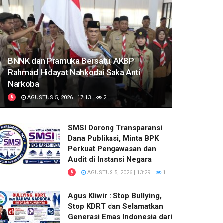
BNNK dan Pramuka Bersatu, AKBP
Rahmad Hidayat Nahkodai Saka Anti
Narkoba
AGUSTUS 5, 2026 | 17:13
2
SMSI Dorong Transparansi
Dana Publikasi, Minta BPK
Perkuat Pengawasan dan
Audit di Instansi Negara
AGUSTUS 5, 2026 | 13:29
1
Agus Kliwir : Stop Bullying,
Stop KDRT dan Selamatkan
Generasi Emas Indonesia dari