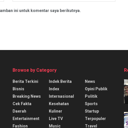
amban ini untuk komentar saya berikutnya.
Browse by Category
R
Berita Terkini
Indek Berita
News
Bisnis
Index
Opini Publik
Breaking News
Internasional
Politik
Cek Fakta
Kesehatan
Sports
Daerah
Kuliner
Startup
Entertainment
Live TV
Terpopuler
Fashion
Music
Travel