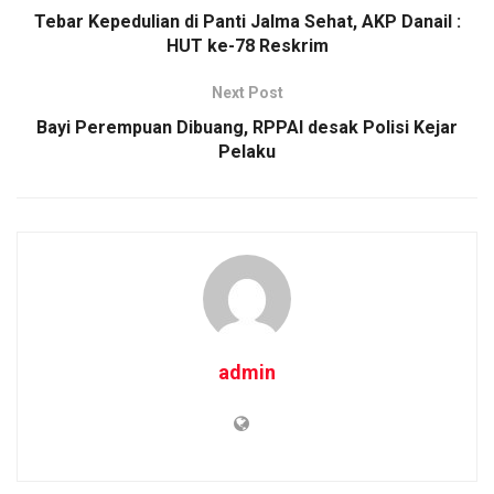
o
p
k
Tebar Kepedulian di Panti Jalma Sehat, AKP Danail :
HUT ke-78 Reskrim
k
p
Next Post
Bayi Perempuan Dibuang, RPPAI desak Polisi Kejar
Pelaku
admin