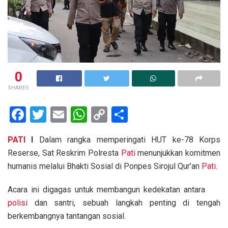
0
SHARES
F
T
E
W
C
S
a
wi
m
h
o
h
PATI
I
Dalam rangka memperingati HUT ke-78 Korps
ce
tt
ail
at
py
ar
Reserse, Sat Reskrim Polresta
Pati
menunjukkan komitmen
b
er
s
Li
e
humanis melalui Bhakti Sosial di Ponpes Sirojul Qur’an
Pati
.
o
A
n
Acara ini digagas untuk membangun kedekatan antara
o
p
k
polisi
dan santri, sebuah langkah penting di tengah
k
p
berkembangnya tantangan sosial.