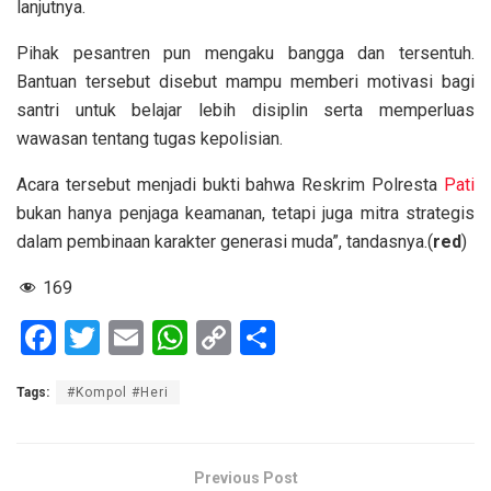
lanjutnya.
Pihak pesantren pun mengaku bangga dan tersentuh.
Bantuan tersebut disebut mampu memberi motivasi bagi
santri untuk belajar lebih disiplin serta memperluas
wawasan tentang tugas kepolisian.
Acara tersebut menjadi bukti bahwa Reskrim Polresta
Pati
bukan hanya penjaga keamanan, tetapi juga mitra strategis
dalam pembinaan karakter generasi muda”, tandasnya.(
red
)
169
F
T
E
W
C
S
a
wi
m
h
o
h
Tags:
#Kompol #Heri
ce
tt
ail
at
py
ar
b
er
s
Li
e
o
A
n
Previous Post