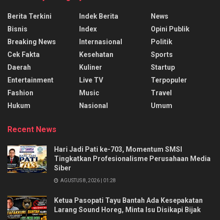
Berita Terkini
Indek Berita
News
Bisnis
Index
Opini Publik
Breaking News
Internasional
Politik
Cek Fakta
Kesehatan
Sports
Daerah
Kuliner
Startup
Entertainment
Live TV
Terpopuler
Fashion
Music
Travel
Hukum
Nasional
Umum
Recent News
Hari Jadi Pati ke-703, Momentum SMSI
Tingkatkan Profesionalisme Perusahaan Media
Siber
AGUSTUS 8, 2026 | 01:28
Ketua Pasopati Tayu Bantah Ada Kesepakatan
Larang Sound Horeg, Minta Isu Disikapi Bijak