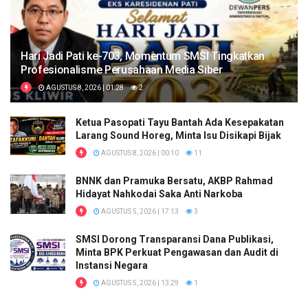
Hari Jadi Pati ke-703, Momentum SMSI Tingkatkan
Profesionalisme Perusahaan Media Siber
AGUSTUS 8, 2026 | 01:28
2
Ketua Pasopati Tayu Bantah Ada Kesepakatan
Larang Sound Horeg, Minta Isu Disikapi Bijak
AGUSTUS 8, 2026 | 00:10
11
BNNK dan Pramuka Bersatu, AKBP Rahmad
Hidayat Nahkodai Saka Anti Narkoba
AGUSTUS 5, 2026 | 17:13
3
SMSI Dorong Transparansi Dana Publikasi,
Minta BPK Perkuat Pengawasan dan Audit di
Instansi Negara
AGUSTUS 5, 2026 | 13:29
1