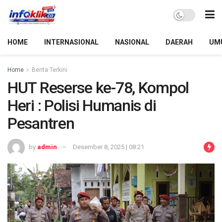
HOME
INTERNASIONAL
NASIONAL
DAERAH
UM
Home
Berita Terkini
HUT Reserse ke-78, Kompol
Heri : Polisi Humanis di
Pesantren
by
admin
Desember 8, 2025 | 08:21