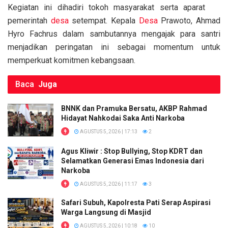
o
p
k
Kegiatan ini dihadiri tokoh masyarakat serta aparat
k
p
pemerintah
desa
setempat. Kepala
Desa
Prawoto, Ahmad
Hyro Fachrus dalam sambutannya mengajak para santri
menjadikan peringatan ini sebagai momentum untuk
memperkuat komitmen kebangsaan.
Baca
Juga
BNNK dan Pramuka Bersatu, AKBP Rahmad
Hidayat Nahkodai Saka Anti Narkoba
AGUSTUS 5, 2026 | 17:13
2
Agus Kliwir : Stop Bullying, Stop KDRT dan
Selamatkan Generasi Emas Indonesia dari
Narkoba
AGUSTUS 5, 2026 | 11:17
3
Safari Subuh, Kapolresta Pati Serap Aspirasi
Warga Langsung di Masjid
AGUSTUS 5, 2026 | 10:18
10