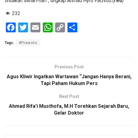
tindakan sehari-hari”, ungkap Ahmad Hyro Fachrus.(
red
)
232
F
T
E
W
C
S
a
wi
m
h
o
h
Tags:
#Prawoto
ce
tt
ail
at
py
ar
b
er
s
Li
e
o
A
n
Previous Post
o
p
k
Agus Kliwir Ingatkan Wartawan “Jangan Hanya Berani,
Tapi Paham Hukum Pers
k
p
Next Post
Ahmad Rifa’i Musthofa, M.H Torehkan Sejarah Baru,
Gelar Doktor