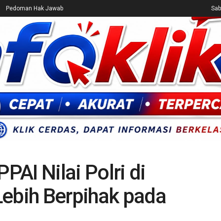
Pedoman Hak Jawab
Sab
CEK FAKTA
ENTERTAINMENT
BREAKING NEWS
UMUM
AI Nilai Polri di
Lebih Berpihak pada