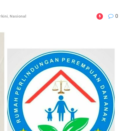
0
rkini
,
Nasional