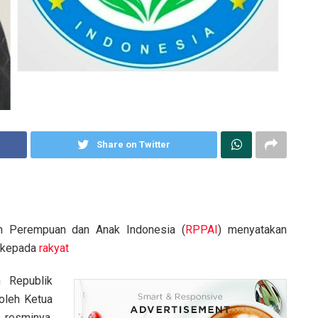
Share on Twitter
n Perempuan dan Anak Indonesia (
RPPAI
) menyatakan
k kepada
rakyat
 Republik
oleh Ketua
 resminya,