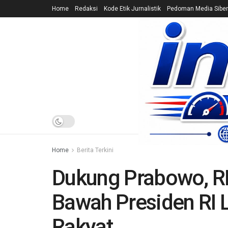
Home
Redaksi
Kode Etik Jurnalistik
Pedoman Media Siber
HOME
NEWS
Home
Berita Terkini
Dukung Prabowo, RPP
Bawah Presiden RI 
Rakyat