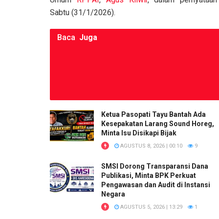
k
p
Sabtu (31/1/2026).
Baca
Juga
Ketua Pasopati Tayu Bantah Ada
Kesepakatan Larang Sound Horeg,
Minta Isu Disikapi Bijak
AGUSTUS 8, 2026 | 00:10
9
SMSI Dorong Transparansi Dana
Publikasi, Minta BPK Perkuat
Pengawasan dan Audit di Instansi
Negara
AGUSTUS 5, 2026 | 13:29
1