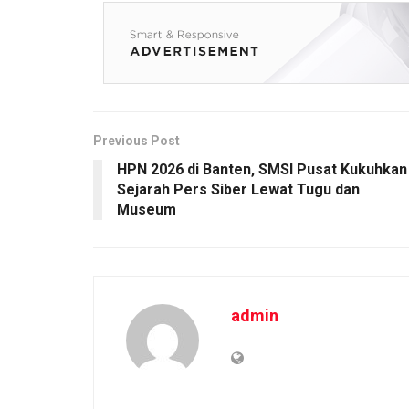
b
er
s
Li
e
o
A
n
o
p
k
k
p
Previous Post
HPN 2026 di Banten, SMSI Pusat Kukuhkan
Sejarah Pers Siber Lewat Tugu dan
Museum
admin