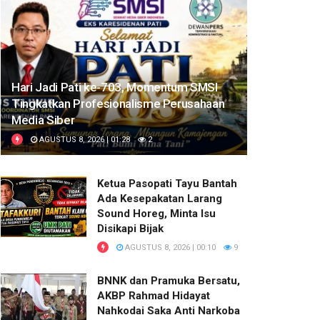
Hari Jadi Pati ke-703, Momentum SMSI
Tingkatkan Profesionalisme Perusahaan
Media Siber
AGUSTUS 8, 2026 | 01:28
2
Ketua Pasopati Tayu Bantah
Ada Kesepakatan Larang
Sound Horeg, Minta Isu
Disikapi Bijak
AGUSTUS 8, 2026 | 00:10
9
BNNK dan Pramuka Bersatu,
AKBP Rahmad Hidayat
Nahkodai Saka Anti Narkoba