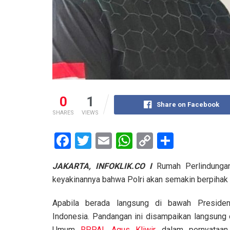
0
1
Share on Facebook
SHARES
VIEWS
F
T
E
W
C
S
a
wi
m
h
o
h
JAKARTA, INFOKLIK.CO I
Rumah Perlindunga
ce
tt
ail
at
py
ar
keyakinannya bahwa Polri akan semakin berpiha
b
er
s
Li
e
o
A
n
Apabila berada langsung di bawah Presiden
Indonesia. Pandangan ini disampaikan langsung 
o
p
k
Umum
RPPAI
,
Agus Kliwir
, dalam pernyataan