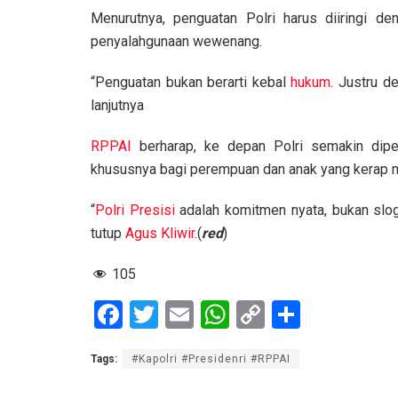
Menurutnya, penguatan Polri harus diiringi den
penyalahgunaan wewenang.
“Penguatan bukan berarti kebal
hukum
. Justru d
lanjutnya
RPPAI
berharap, ke depan Polri semakin dip
khususnya bagi perempuan dan anak yang kerap 
“
Polri Presisi
adalah komitmen nyata, bukan sloga
tutup
Agus Kliwir
.(
red
)
105
F
T
E
W
C
S
a
wi
m
h
o
h
Tags:
#Kapolri #Presidenri #RPPAI
ce
tt
ail
at
py
ar