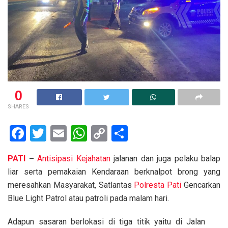
0
SHARES
F
T
E
W
C
S
a
wi
m
h
o
h
PATI
–
Antisipasi Kejahatan
jalanan dan juga pelaku balap
ce
tt
ail
at
py
ar
liar serta pemakaian Kendaraan berknalpot brong yang
b
er
s
Li
e
meresahkan Masyarakat, Satlantas
Polresta Pati
Gencarkan
o
A
n
Blue Light Patrol atau patroli pada malam hari.
o
p
k
Adapun sasaran berlokasi di tiga titik yaitu di Jalan