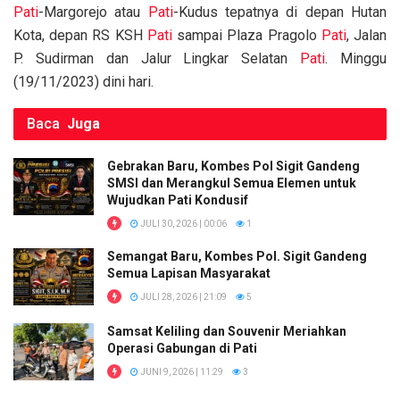
k
p
Pati
-Margorejo atau
Pati
-Kudus tepatnya di depan Hutan
Kota, depan RS KSH
Pati
sampai Plaza Pragolo
Pati
, Jalan
P. Sudirman dan Jalur Lingkar Selatan
Pati
. Minggu
(19/11/2023) dini hari.
Baca
Juga
Gebrakan Baru, Kombes Pol Sigit Gandeng
SMSI dan Merangkul Semua Elemen untuk
Wujudkan Pati Kondusif
JULI 30, 2026 | 00:06
1
Semangat Baru, Kombes Pol. Sigit Gandeng
Semua Lapisan Masyarakat
JULI 28, 2026 | 21:09
5
Samsat Keliling dan Souvenir Meriahkan
Operasi Gabungan di Pati
JUNI 9, 2026 | 11:29
3