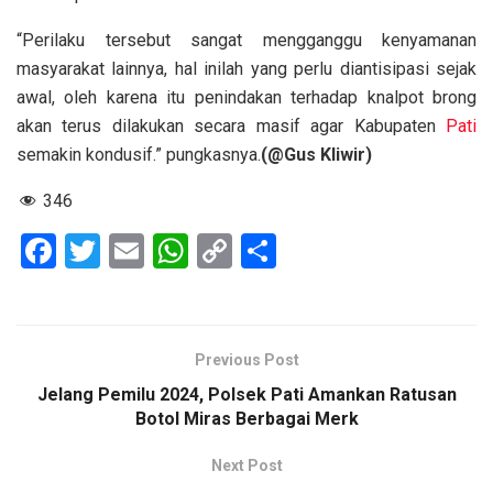
“Perilaku tersebut sangat mengganggu kenyamanan
masyarakat lainnya, hal inilah yang perlu diantisipasi sejak
awal, oleh karena itu penindakan terhadap knalpot brong
akan terus dilakukan secara masif agar Kabupaten
Pati
semakin kondusif.” pungkasnya.
(@Gus Kliwir)
346
F
T
E
W
C
S
a
wi
m
h
o
h
ce
tt
ail
at
py
ar
b
er
s
Li
e
Previous Post
o
A
n
Jelang Pemilu 2024, Polsek Pati Amankan Ratusan
o
p
k
Botol Miras Berbagai Merk
k
p
Next Post