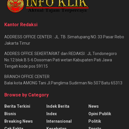
Kantor Redaksi
ADDRESS OFFICE CENTER : JL. TB .Simatupang NO. 33 Pasar Rebo
Jakarta Timur
ADDRES OFFICE SEKERTARIAT dan REDAKSI : JL.Tondonegoro
No.12 blok B 5-6 Dosoman Pati wetan Kabupaten Pati Jawa
Tengah kode pos 59115
BRANCH OFFICE CENTER
Balai kota AMONG Tani Jl.Panglima Sudirman No.507 Batu 65313
Browse by Category
Berita Terkini
Indek Berita
News
Bisnis
Index
Opini Publik
Breaking News
Internasional
Politik
Cek Fakta
Kesehatan
Sports