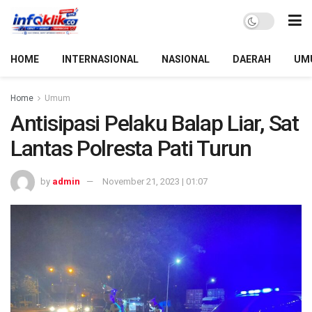
HOME
INTERNASIONAL
NASIONAL
DAERAH
UM
Home
Umum
Antisipasi Pelaku Balap Liar, Sat
Lantas Polresta Pati Turun
by
admin
November 21, 2023 | 01:07