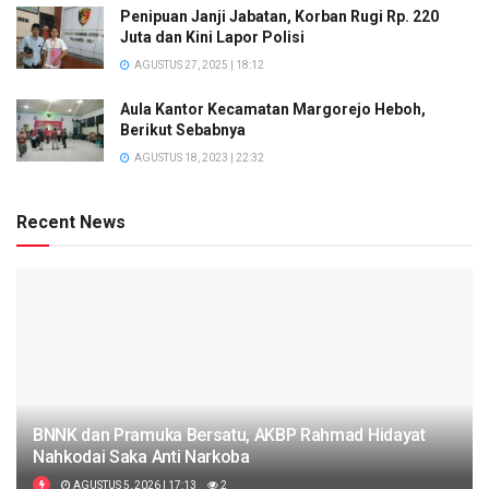
Penipuan Janji Jabatan, Korban Rugi Rp. 220
Juta dan Kini Lapor Polisi
AGUSTUS 27, 2025 | 18:12
Aula Kantor Kecamatan Margorejo Heboh,
Berikut Sebabnya
AGUSTUS 18, 2023 | 22:32
Recent News
BNNK dan Pramuka Bersatu, AKBP Rahmad Hidayat
Nahkodai Saka Anti Narkoba
AGUSTUS 5, 2026 | 17:13
2