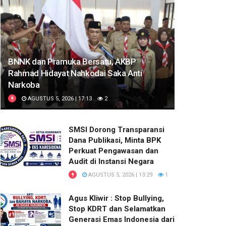
BNNK dan Pramuka Bersatu, AKBP
Rahmad Hidayat Nahkodai Saka Anti
Narkoba
AGUSTUS 5, 2026 | 17:13
2
SMSI Dorong Transparansi
Dana Publikasi, Minta BPK
Perkuat Pengawasan dan
Audit di Instansi Negara
AGUSTUS 5, 2026 | 13:29
1
Agus Kliwir : Stop Bullying,
Stop KDRT dan Selamatkan
Generasi Emas Indonesia dari