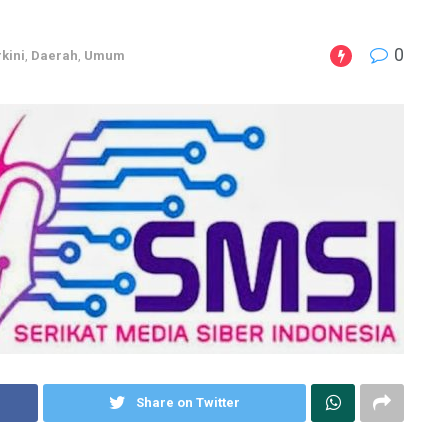
0
rkini
,
Daerah
,
Umum
Share on Twitter