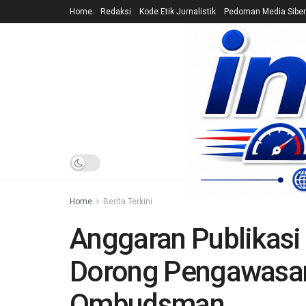
Home
Redaksi
Kode Etik Jurnalistik
Pedoman Media Siber
HOME
NEWS
Home
Berita Terkini
Anggaran Publikas
Dorong Pengawasa
Ombudsman