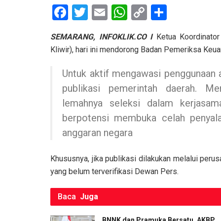
F
T
E
W
C
S
a
wi
m
h
o
h
SEMARANG, INFOKLIK.CO I
Ketua Koordinato
ce
tt
ail
at
py
ar
Kliwir), hari ini mendorong Badan Pemeriksa Ke
b
er
s
Li
e
o
A
n
Untuk aktif mengawasi penggunaan 
o
p
k
publikasi pemerintah daerah. Men
lemahnya seleksi dalam kerjasa
k
p
berpotensi membuka celah penyal
anggaran negara
Khususnya, jika publikasi dilakukan melalui peru
yang belum terverifikasi Dewan Pers.
Baca
Juga
BNNK dan Pramuka Bersatu, AKBP