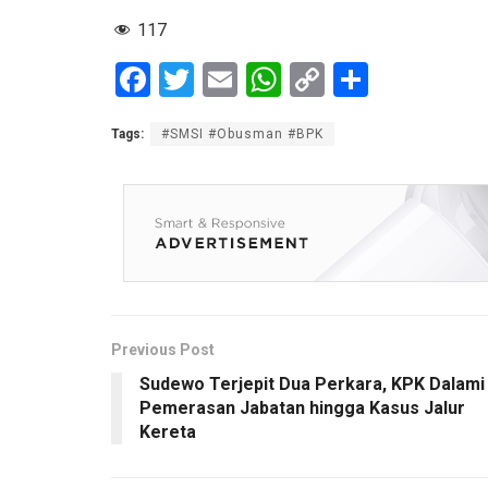
117
F
T
E
W
C
S
a
wi
m
h
o
h
Tags:
#SMSI #Obusman #BPK
ce
tt
ail
at
py
ar
b
er
s
Li
e
o
A
n
o
p
k
k
p
Previous Post
Sudewo Terjepit Dua Perkara, KPK Dalami
Pemerasan Jabatan hingga Kasus Jalur
Kereta