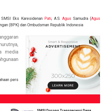
r SMSI Eks Karesidenan
Pati
, A.S.
Agus
Samudra (
Agus
uangan (BPK) dan Ombudsman Republik Indonesia
anggaran
urutnya,
ma media
ahgunaan
sahaan pers
SMSI Dorong Transparansi Dana