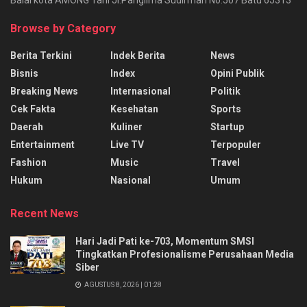
Balai kota AMONG Tani Jl.Panglima Sudirman No.507 Batu 65313
Browse by Category
Berita Terkini
Indek Berita
News
Bisnis
Index
Opini Publik
Breaking News
Internasional
Politik
Cek Fakta
Kesehatan
Sports
Daerah
Kuliner
Startup
Entertainment
Live TV
Terpopuler
Fashion
Music
Travel
Hukum
Nasional
Umum
Recent News
Hari Jadi Pati ke-703, Momentum SMSI
Tingkatkan Profesionalisme Perusahaan Media
Siber
AGUSTUS 8, 2026 | 01:28