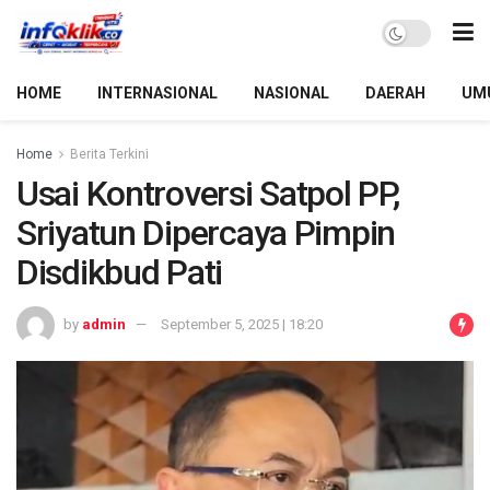
HOME
INTERNASIONAL
NASIONAL
DAERAH
UM
Home
Berita Terkini
Usai Kontroversi Satpol PP,
Sriyatun Dipercaya Pimpin
Disdikbud Pati
by
admin
September 5, 2025 | 18:20