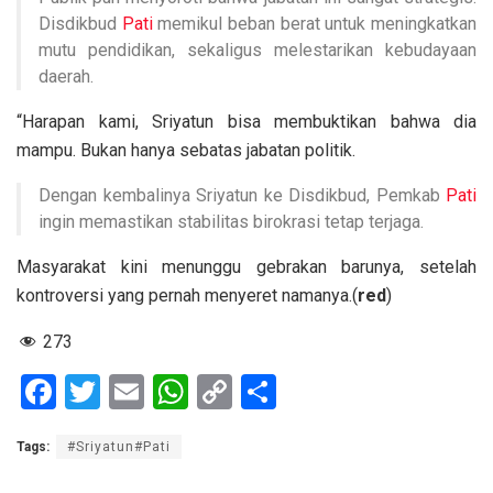
Disdikbud
Pati
memikul beban berat untuk meningkatkan
mutu pendidikan, sekaligus melestarikan kebudayaan
daerah.
“Harapan kami, Sriyatun bisa membuktikan bahwa dia
mampu. Bukan hanya sebatas jabatan politik.
Dengan kembalinya Sriyatun ke Disdikbud, Pemkab
Pati
ingin memastikan stabilitas birokrasi tetap terjaga.
Masyarakat kini menunggu gebrakan barunya, setelah
kontroversi yang pernah menyeret namanya.(
red
)
273
F
T
E
W
C
S
a
wi
m
h
o
h
Tags:
#Sriyatun#Pati
ce
tt
ail
at
py
ar