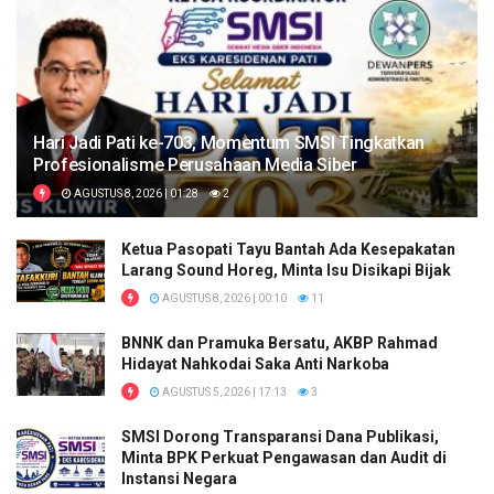
Hari Jadi Pati ke-703, Momentum SMSI Tingkatkan
Profesionalisme Perusahaan Media Siber
AGUSTUS 8, 2026 | 01:28
2
Ketua Pasopati Tayu Bantah Ada Kesepakatan
Larang Sound Horeg, Minta Isu Disikapi Bijak
AGUSTUS 8, 2026 | 00:10
11
BNNK dan Pramuka Bersatu, AKBP Rahmad
Hidayat Nahkodai Saka Anti Narkoba
AGUSTUS 5, 2026 | 17:13
3
SMSI Dorong Transparansi Dana Publikasi,
Minta BPK Perkuat Pengawasan dan Audit di
Instansi Negara