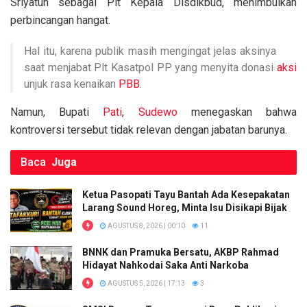
Sriyatun sebagai Plt Kepala Disdikbud, menimbulkan
b
er
s
Li
e
perbincangan hangat.
o
A
n
Hal itu, karena publik masih mengingat jelas aksinya
o
p
k
saat menjabat Plt Kasatpol PP yang menyita donasi
aksi
k
p
unjuk rasa kenaikan
PBB
.
Namun, Bupati
Pati
,
Sudewo
menegaskan bahwa
kontroversi tersebut tidak relevan dengan jabatan barunya.
Baca
Juga
Ketua Pasopati Tayu Bantah Ada Kesepakatan
Larang Sound Horeg, Minta Isu Disikapi Bijak
AGUSTUS 8, 2026 | 00:10
11
BNNK dan Pramuka Bersatu, AKBP Rahmad
Hidayat Nahkodai Saka Anti Narkoba
AGUSTUS 5, 2026 | 17:13
3