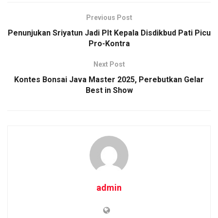
b
er
s
Li
e
o
A
n
Previous Post
o
p
k
Penunjukan Sriyatun Jadi Plt Kepala Disdikbud Pati Picu
Pro-Kontra
k
p
Next Post
Kontes Bonsai Java Master 2025, Perebutkan Gelar
Best in Show
admin