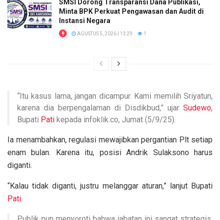
SMSI Dorong Transparansi Dana Publikasi,
Minta BPK Perkuat Pengawasan dan Audit di
Instansi Negara
AGUSTUS 5, 2026 | 13:29
1
“Itu kasus lama, jangan dicampur. Kami memilih Sriyatun,
karena dia berpengalaman di Disdikbud,” ujar
Sudewo
,
Bupati
Pati
kepada infoklik.co, Jumat (5/9/25).
Ia menambahkan, regulasi mewajibkan pergantian Plt setiap
enam bulan. Karena itu, posisi Andrik Sulaksono harus
diganti.
“Kalau tidak diganti, justru melanggar aturan,” lanjut Bupati
Pati
.
Publik pun menyoroti bahwa jabatan ini sangat strategis.